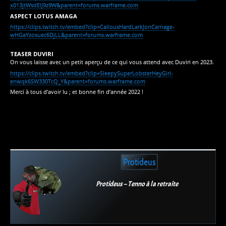
x013jtWsdElJ9z9W&parent=forums.warframe.com
ASPECT LOTUS AMAGA
https://clips.twitch.tv/embed?clip=CallousHardLarkJonCarnage-
wHGaYzosuec6DjLL&parent=forums.warframe.com
TEASER DUVIRI
On vous laisse avec un petit aperçu de ce qui vous attend avec Duviri en 2023.
https://clips.twitch.tv/embed?clip=SleepySuperLobsterHeyGirl-
enwqk6SW330TcQ_Y&parent=forums.warframe.com
Merci à tous d’avoir lu ; et bonne fin d’année 2022 !
Protideus
Protideus – Tenno à la retraite