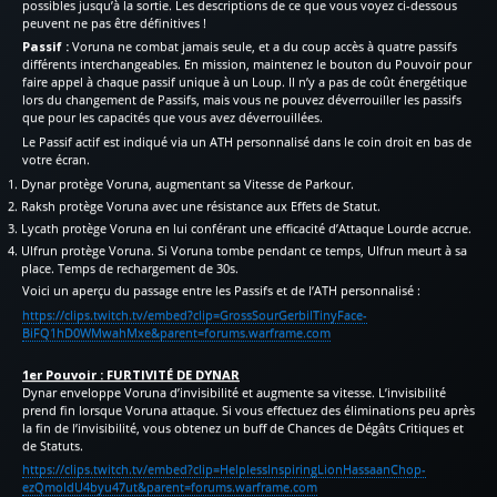
possibles jusqu’à la sortie. Les descriptions de ce que vous voyez ci-dessous
peuvent ne pas être définitives !
Passif :
Voruna ne combat jamais seule, et a du coup accès à quatre passifs
différents interchangeables. En mission, maintenez le bouton du Pouvoir pour
faire appel à chaque passif unique à un Loup. Il n’y a pas de coût énergétique
lors du changement de Passifs, mais vous ne pouvez déverrouiller les passifs
que pour les capacités que vous avez déverrouillées.
Le Passif actif est indiqué via un ATH personnalisé dans le coin droit en bas de
votre écran.
Dynar protège Voruna, augmentant sa Vitesse de Parkour.
Raksh protège Voruna avec une résistance aux Effets de Statut.
Lycath protège Voruna en lui conférant une efficacité d’Attaque Lourde accrue.
Ulfrun protège Voruna. Si Voruna tombe pendant ce temps, Ulfrun meurt à sa
place. Temps de rechargement de 30s.
Voici un aperçu du passage entre les Passifs et de l’ATH personnalisé :
https://clips.twitch.tv/embed?clip=GrossSourGerbilTinyFace-
BiFQ1hD0WMwahMxe&parent=forums.warframe.com
1er Pouvoir : FURTIVITÉ DE DYNAR
Dynar enveloppe Voruna d’invisibilité et augmente sa vitesse. L’invisibilité
prend fin lorsque Voruna attaque. Si vous effectuez des éliminations peu après
la fin de l’invisibilité, vous obtenez un buff de Chances de Dégâts Critiques et
de Statuts.
https://clips.twitch.tv/embed?clip=HelplessInspiringLionHassaanChop-
ezQmoIdU4byu47ut&parent=forums.warframe.com