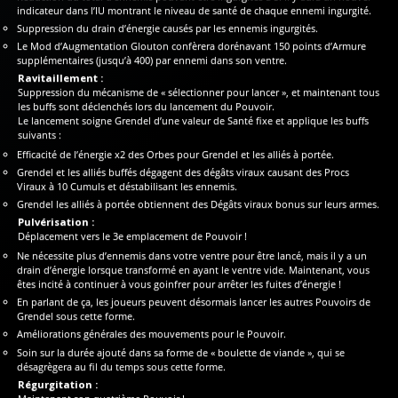
indicateur dans l’IU montrant le niveau de santé de chaque ennemi ingurgité.
Suppression du drain d’énergie causés par les ennemis ingurgités.
Le Mod d’Augmentation Glouton confèrera dorénavant 150 points d’Armure
supplémentaires (jusqu’à 400) par ennemi dans son ventre.
Ravitaillement :
Suppression du mécanisme de « sélectionner pour lancer », et maintenant tous
les buffs sont déclenchés lors du lancement du Pouvoir.
Le lancement soigne Grendel d’une valeur de Santé fixe et applique les buffs
suivants :
Efficacité de l’énergie x2 des Orbes pour Grendel et les alliés à portée.
Grendel et les alliés buffés dégagent des dégâts viraux causant des Procs
Viraux à 10 Cumuls et déstabilisant les ennemis.
Grendel les alliés à portée obtiennent des Dégâts viraux bonus sur leurs armes.
Pulvérisation :
Déplacement vers le 3e emplacement de Pouvoir !
Ne nécessite plus d’ennemis dans votre ventre pour être lancé, mais il y a un
drain d’énergie lorsque transformé en ayant le ventre vide. Maintenant, vous
êtes incité à continuer à vous goinfrer pour arrêter les fuites d’énergie !
En parlant de ça, les joueurs peuvent désormais lancer les autres Pouvoirs de
Grendel sous cette forme.
Améliorations générales des mouvements pour le Pouvoir.
Soin sur la durée ajouté dans sa forme de « boulette de viande », qui se
désagrègera au fil du temps sous cette forme.
Régurgitation :