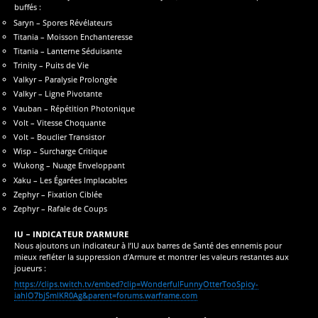
buffés :
Saryn – Spores Révélateurs
Titania – Moisson Enchanteresse
Titania – Lanterne Séduisante
Trinity – Puits de Vie
Valkyr – Paralysie Prolongée
Valkyr – Ligne Pivotante
Vauban – Répétition Photonique
Volt – Vitesse Choquante
Volt – Bouclier Transistor
Wisp – Surcharge Critique
Wukong – Nuage Enveloppant
Xaku – Les Égarées Implacables
Zephyr – Fixation Ciblée
Zephyr – Rafale de Coups
IU – INDICATEUR D’ARMURE
Nous ajoutons un indicateur à l’IU aux barres de Santé des ennemis pour
mieux refléter la suppression d’Armure et montrer les valeurs restantes aux
joueurs :
https://clips.twitch.tv/embed?clip=WonderfulFunnyOtterTooSpicy-
iahlO7bjSmIKR0Ag&parent=forums.warframe.com