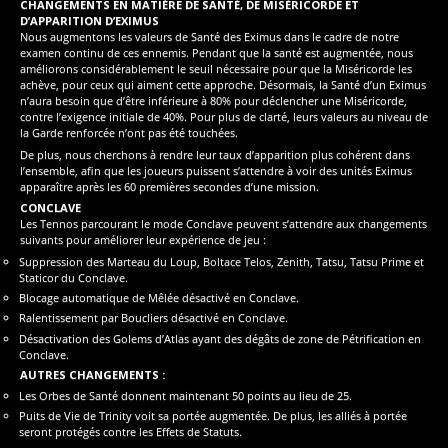
CHANGEMENTS EN MATIÈRE DE SANTÉ, DE MISÉRICORDE ET
D’APPARITION D’EXIMUS
Nous augmentons les valeurs de Santé des Eximus dans le cadre de notre
examen continu de ces ennemis. Pendant que la santé est augmentée, nous
améliorons considérablement le seuil nécessaire pour que la Miséricorde les
achève, pour ceux qui aiment cette approche. Désormais, la Santé d’un Eximus
n’aura besoin que d’être inférieure à 80% pour déclencher une Miséricorde,
contre l’exigence initiale de 40%. Pour plus de clarté, leurs valeurs au niveau de
la Garde renforcée n’ont pas été touchées.
De plus, nous cherchons à rendre leur taux d’apparition plus cohérent dans
l’ensemble, afin que les joueurs puissent s’attendre à voir des unités Eximus
apparaître après les 60 premières secondes d’une mission.
CONCLAVE
Les Tennos parcourant le mode Conclave peuvent s’attendre aux changements
suivants pour améliorer leur expérience de jeu :
Suppression des Marteau du Loup, Boltace Telos, Zenith, Tatsu, Tatsu Prime et
Staticor du Conclave.
Blocage automatique de Mêlée désactivé en Conclave.
Ralentissement par Boucliers désactivé en Conclave.
Désactivation des Golems d’Atlas ayant des dégâts de zone de Pétrification en
Conclave.
AUTRES CHANGEMENTS :
Les Orbes de Santé donnent maintenant 50 points au lieu de 25.
Puits de Vie de Trinity voit sa portée augmentée. De plus, les alliés à portée
seront protégés contre les Effets de Statuts.