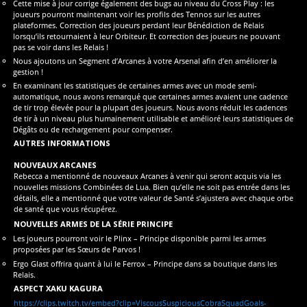
Cette mise à jour corrige également des bugs au niveau du Cross Play : les
joueurs pourront maintenant voir les profils des Tennos sur les autres
plateformes. Correction des joueurs perdant leur Bénédiction de Relais
lorsqu’ils retournaient à leur Orbiteur. Et correction des joueurs ne pouvant
pas se voir dans les Relais !
Nous ajoutons un Segment d’Arcanes à votre Arsenal afin d’en améliorer la
gestion !
En examinant les statistiques de certaines armes avec un mode semi-
automatique, nous avons remarqué que certaines armes avaient une cadence
de tir trop élevée pour la plupart des joueurs. Nous avons réduit les cadences
de tir à un niveau plus humainement utilisable et amélioré leurs statistiques de
Dégâts ou de rechargement pour compenser.
AUTRES INFORMATIONS
NOUVEAUX ARCANES
Rebecca a mentionné de nouveaux Arcanes à venir qui seront acquis via les
nouvelles missions Combinées de Lua. Bien qu’elle ne soit pas entrée dans les
détails, elle a mentionné que votre valeur de Santé s’ajustera avec chaque orbe
de santé que vous récupérez.
NOUVELLES ARMES DE LA SÉRIE PRINCIPE
Les joueurs pourront voir le Plinx – Principe disponible parmi les armes
proposées par les Sœurs de Parvos !
Ergo Glast offrira quant à lui le Ferrox – Principe dans sa boutique dans les
Relais.
ASPECT XAKU KAGURA
https://clips.twitch.tv/embed?clip=ViscousSuspiciousCobraSquadGoals-