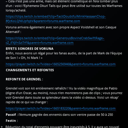
– Cela n’est pas une arme, mais cet élément cosmétique en fera tomber plus
d’un : voici l’Ephemera Okuri Tails qui peut être utilisé sur toutes les Warframes
lorsqu’acheté.
https://clips.twitch.tv/embed?clip=TacitDoubtfulMinkHassaanChop-
8fJcKoLQNIUpfqbV&parent=forums.warframe.com
Voruna arrivera également avec son propre Aspect Voidshell et son Casque
Alternatif :
https://clips.twitch.tv/embed?clip=GenerousBovineCrabSwiftRage–
cZ_iFXJfnSzl7rF&parent=forums.warframe.com
EFFETS SONORES DE VORUNA
Enfin, nous avons un régal pour les fanas audio, de la part de Mark de l’équipe
de Son ! « Oh, hi Mark ! »
https://player.twitch.tv/?video=1665256946&parent=forums.warframe.com
CHANGEMENTS ET REFONTES
REFONTE DE GRENDEL :
Grendel voit son kit entièrement rafraîchi ! Vu la vidéo magnifique de Pablo
(digne d’un Oscar, au moins), nous n’en montrerons pas de clips ; vous pourrez
voir Grendel dans toute sa splendeur dans la vidéo ci-dessus. Voici un récap’
rapide de ce qui va changer :
https://player.twitch.tv/?video=1665183220&parent=forums.warframe.com
Passif
: l’Armure gagnée des ennemis dans son ventre passe de 50 à 250
Festin :
Réduction du total d’ennemis pouvant être ingurgités à 5. Il y aura un nouvel