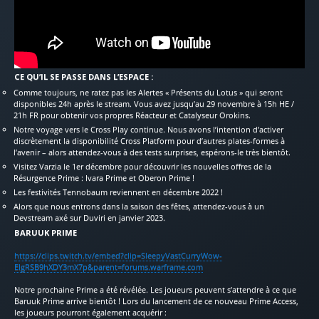
CE QU’IL SE PASSE DANS L’ESPACE :
Comme toujours, ne ratez pas les Alertes « Présents du Lotus » qui seront
disponibles 24h après le stream. Vous avez jusqu’au 29 novembre à 15h HE /
21h FR pour obtenir vos propres Réacteur et Catalyseur Orokins.
Notre voyage vers le Cross Play continue. Nous avons l’intention d’activer
discrètement la disponibilité Cross Platform pour d’autres plates-formes à
l’avenir – alors attendez-vous à des tests surprises, espérons-le très bientôt.
Visitez Varzia le 1er décembre pour découvrir les nouvelles offres de la
Résurgence Prime : Ivara Prime et Oberon Prime !
Les festivités Tennobaum reviennent en décembre 2022 !
Alors que nous entrons dans la saison des fêtes, attendez-vous à un
Devstream axé sur Duviri en janvier 2023.
BARUUK PRIME
https://clips.twitch.tv/embed?clip=SleepyVastCurryWow-
ElgRSB9hXDY3mX7p&parent=forums.warframe.com
Notre prochaine Prime a été révélée. Les joueurs peuvent s’attendre à ce que
Baruuk Prime arrive bientôt ! Lors du lancement de ce nouveau Prime Access,
les joueurs pourront également acquérir :