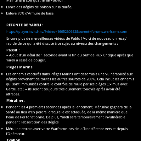
Maintenant son quatrième Pouvoir !
Lance des dégâts de poison sur la durée.
Enlève 70% d’Armure de base.
REFONTE DE YARELI :
https://player.twitch.tv/?video=1665260952&parent=forums.warframe.com
Encore plus de merveilleuses vidéos de Pablo ! Voici de nouveau un récap’
rapide de ce qui a été discuté à ce sujet au niveau des changements :
Passif :
– Ajout d’un délai de 1 seconde avant la fin du buff de Flux Critique après que
Yareli a cessé de bouger.
Pièges Marins :
Les ennemis capturés dans Pièges Marins ont désormais une vulnérabilité aux
dégâts provenant de toutes les autres sources de 200%. Cela inclut les ennemis
qui sont immunisés contre le contrôle de foule par ses pièges (Eximus avec
Garde, etc.) – ils seront toujours très durement touchés après avoir été
attrapés.
Méruline :
Pendant les 4 premières secondes après le lancement, Méruline gagnera de la
Santé au lieu d’en perdre lorsqu’elle est attaquée, de la même manière que
Peau de Fer fonctionne. De plus, Yareli sera temporairement invulnérable
pendant l’absorption des dégâts.
Méruline restera avec votre Warframe lors de la Transférence vers et depuis
l’Opérateur.
Typhon :