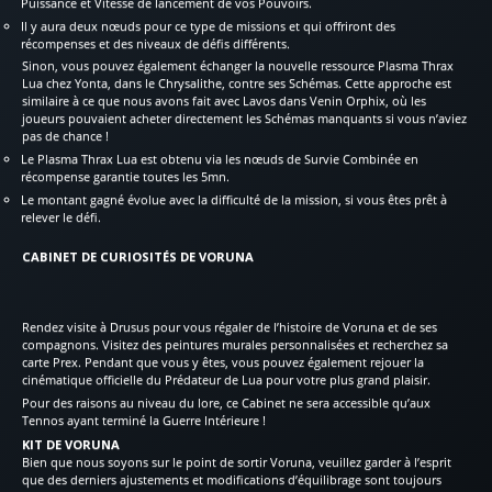
Puissance et Vitesse de lancement de vos Pouvoirs.
Il y aura deux nœuds pour ce type de missions et qui offriront des
récompenses et des niveaux de défis différents.
Sinon, vous pouvez également échanger la nouvelle ressource Plasma Thrax
Lua chez Yonta, dans le Chrysalithe, contre ses Schémas. Cette approche est
similaire à ce que nous avons fait avec Lavos dans Venin Orphix, où les
joueurs pouvaient acheter directement les Schémas manquants si vous n’aviez
pas de chance !
Le Plasma Thrax Lua est obtenu via les nœuds de Survie Combinée en
récompense garantie toutes les 5mn.
Le montant gagné évolue avec la difficulté de la mission, si vous êtes prêt à
relever le défi.
CABINET DE CURIOSITÉS DE VORUNA
Rendez visite à Drusus pour vous régaler de l’histoire de Voruna et de ses
compagnons. Visitez des peintures murales personnalisées et recherchez sa
carte Prex. Pendant que vous y êtes, vous pouvez également rejouer la
cinématique officielle du Prédateur de Lua pour votre plus grand plaisir.
Pour des raisons au niveau du lore, ce Cabinet ne sera accessible qu’aux
Tennos ayant terminé la Guerre Intérieure !
KIT DE VORUNA
Bien que nous soyons sur le point de sortir Voruna, veuillez garder à l’esprit
que des derniers ajustements et modifications d’équilibrage sont toujours