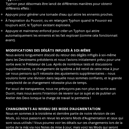
Typhon peut désormais être lancé de différentes manières pour obtenir
différents effets :
Appuyez pour générer une tornade d’eau qui attire les ennemis proches.
À l’expiration du Pouvoir, ou en relançant Typhon quand le Pouvoir est
toujours actif, le Typhon existant explosera.
Appuyez et maintenez enfoncé pour créer un Typhon qui attire
automatiquement les ennemis et les fait exploser (comme cela fonctionnait
avant).
MODIFICATIONS DES DÉGÂTS INFLIGÉS À SOI-MÊME
Nous avions longuement discuté du retour des dégâts infligés à soi-même
dans les Devstreams précédents et nous l’avions initialement prévu pour une
sortie avec le Prédateur de Lua. Après de nombreux tests et discussions
supplémentaires, ce changement de système a été retiré de cette mise à jour
car nous pensons qu’il nécessite des ajustements supplémentaires – nous
voulons livrer une révision dans laquelle nous sommes confiants, et la grande
complexité de ce changement nécessite plus de temps.
Par souci de transparence, nous ne prévoyons pas non plus de sortie avec
Duviri, mais nous avons l’intention de revenir sur ce sujet et de publier un
Atelier des Devs lorsque la charge de travail le permettra !
CHANGEMENTS AU NIVEAU DES MODS D’AUGMENTATION
Nous en sommes à la troisième et dernière partie de notre révision de ces
Mods, où nous passons en revue les anciens Mods d’Augmentation et ceux qui
sont sous-utilisés ! Vous pourrez voir les détails sur ces changements lors de la
sortie de la màj via nos Notes de mise à jour, mais voici les Mods qui seront