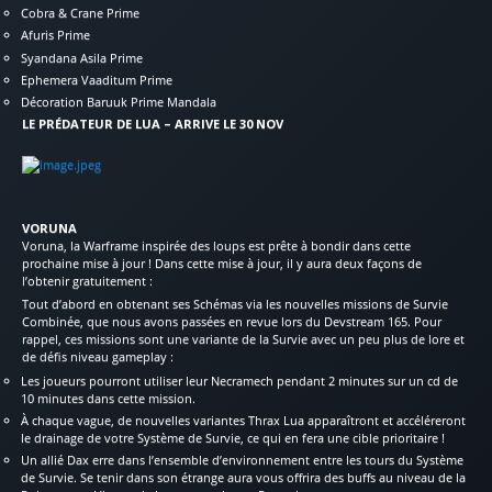
Cobra & Crane Prime
Afuris Prime
Syandana Asila Prime
Ephemera Vaaditum Prime
Décoration Baruuk Prime Mandala
LE PRÉDATEUR DE LUA – ARRIVE LE 30 NOV
VORUNA
Voruna, la Warframe inspirée des loups est prête à bondir dans cette
prochaine mise à jour ! Dans cette mise à jour, il y aura deux façons de
l’obtenir gratuitement :
Tout d’abord en obtenant ses Schémas via les nouvelles missions de Survie
Combinée, que nous avons passées en revue lors du Devstream 165. Pour
rappel, ces missions sont une variante de la Survie avec un peu plus de lore et
de défis niveau gameplay :
Les joueurs pourront utiliser leur Necramech pendant 2 minutes sur un cd de
10 minutes dans cette mission.
À chaque vague, de nouvelles variantes Thrax Lua apparaîtront et accéléreront
le drainage de votre Système de Survie, ce qui en fera une cible prioritaire !
Un allié Dax erre dans l’ensemble d’environnement entre les tours du Système
de Survie. Se tenir dans son étrange aura vous offrira des buffs au niveau de la