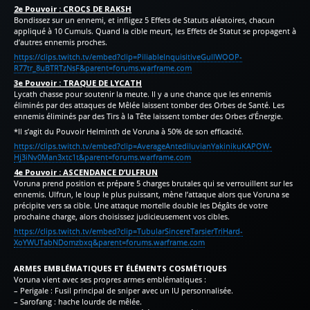
2e Pouvoir : CROCS DE RAKSH
Bondissez sur un ennemi, et infligez 5 Effets de Statuts aléatoires, chacun
appliqué à 10 Cumuls. Quand la cible meurt, les Effets de Statut se propagent à
d’autres ennemis proches.
https://clips.twitch.tv/embed?clip=PiliableInquisitiveGullWOOP-
R77tr_8uBTRTzNsF&parent=forums.warframe.com
3e Pouvoir : TRAQUE DE LYCATH
Lycath chasse pour soutenir la meute. Il y a une chance que les ennemis
éliminés par des attaques de Mêlée laissent tomber des Orbes de Santé. Les
ennemis éliminés par des Tirs à la Tête laissent tomber des Orbes d’Énergie.
*Il s’agit du Pouvoir Helminth de Voruna à 50% de son efficacité.
https://clips.twitch.tv/embed?clip=AverageAntediluvianYakinikuKAPOW-
Hj3iNv0Man3xtc1t&parent=forums.warframe.com
4e Pouvoir : ASCENDANCE D’ULFRUN
Voruna prend position et prépare 5 charges brutales qui se verrouillent sur les
ennemis. Ulfrun, le loup le plus puissant, mène l’attaque alors que Voruna se
précipite vers sa cible. Une attaque mortelle double les Dégâts de votre
prochaine charge, alors choisissez judicieusement vos cibles.
https://clips.twitch.tv/embed?clip=TubularSincereTarsierTriHard-
XoYWUTabNDomzbxq&parent=forums.warframe.com
ARMES EMBLÉMATIQUES ET ÉLÉMENTS COSMÉTIQUES
Voruna vient avec ses propres armes emblématiques :
– Perigale : Fusil principal de sniper avec un IU personnalisée.
– Sarofang : hache lourde de mêlée.