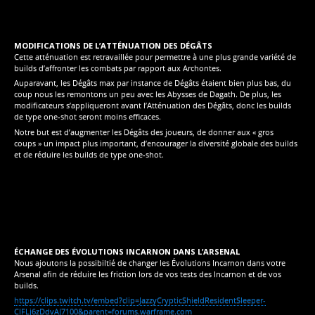
MODIFICATIONS DE L’ATTÉNUATION DES DÉGÂTS
Cette atténuation est retravaillée pour permettre à une plus grande variété de
builds d’affronter les combats par rapport aux Archontes.
Auparavant, les Dégâts max par instance de Dégâts étaient bien plus bas, du
coup nous les remontons un peu avec les Abysses de Dagath. De plus, les
modificateurs s’appliqueront avant l’Atténuation des Dégâts, donc les builds
de type one-shot seront moins efficaces.
Notre but est d’augmenter les Dégâts des joueurs, de donner aux « gros
coups » un impact plus important, d’encourager la diversité globale des builds
et de réduire les builds de type one-shot.
ÉCHANGE DES ÉVOLUTIONS INCARNON DANS L’ARSENAL
Nous ajoutons la possibiltié de changer les Évolutions Incarnon dans votre
Arsenal afin de réduire les friction lors de vos tests des Incarnon et de vos
builds.
https://clips.twitch.tv/embed?clip=JazzyCrypticShieldResidentSleeper-
ClFLj6zDdvAJ7100&parent=forums.warframe.com