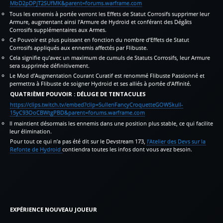
MbD2pDPjT2SUfMK&parent=forums.warframe.com
Tous les ennemis à portée verront les Effets de Statut Corrosifs supprimer leur
Armure, augmentant ainsi l’Armure de Hydroid et conférant des Dégâts
Corrosifs supplémentaires aux Armes.
Ce Pouvoir est plus puissant en fonction du nombre d’Effets de Statut
Corrosifs appliqués aux ennemis affectés par Flibuste.
Cela signifie qu’avec un maximum de cumuls de Statuts Corrosifs, leur Armure
sera supprimée définitivement.
Le Mod d’Augmentation Courant Curatif est renommé Flibuste Passionné et
permettra à Flibuste de soigner Hydroid et ses alliés à portée d’Affinité.
QUATRIÈME POUVOIR : DÉLUGE DE TENTACULES
https://clips.twitch.tv/embed?clip=SullenFancyCroquetteGOWSkull-
15yC93OoCBWtgPBD&parent=forums.warframe.com
Il maintient désormais les ennemis dans une position plus stable, ce qui facilite
leur élimination.
Pour tout ce qui n’a pas été dit sur le Devstream 173,
l’Atelier des Devs sur la
Refonte de Hydroid
contiendra toutes les infos dont vous avez besoin.
EXPÉRIENCE NOUVEAU JOUEUR