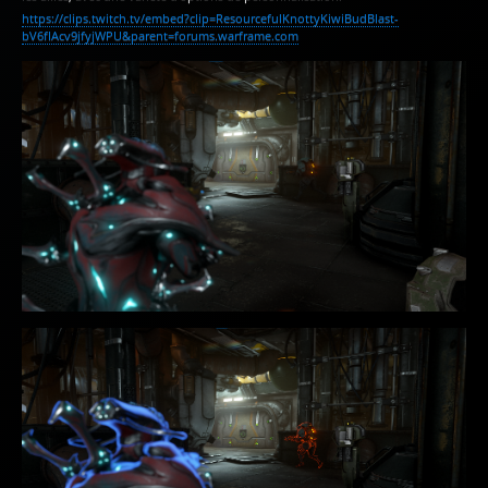
https://clips.twitch.tv/embed?clip=ResourcefulKnottyKiwiBudBlast-
bV6fIAcv9jfyjWPU&parent=forums.warframe.com