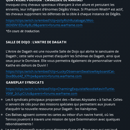
Invoquez cinq chevaux spectraux s’élançant à vive allure et percutant les
ennemis, leur infligeant d’énormes Dégâts Viraux. Si Phantom Wrath* est actif,
les chevaux suppriment les défenses de la cible à chaque instance de Dégâts.
https://clips.twitch.tv/embed?clip=JollyRichRutabagaUWot-
t6O65N1EDuRy8Lz9&parent=forums.warframe.com
*En cours de traduction.
SALLE DE DOJO : L’ANTRE DE DAGATH
L’Antre de Dagath est une nouvelle Salle de Dojo qui abrite le sanctuaire de
Dagath ; cette salle vous permet d’acquérir les Schémas de Dagath, ainsi que
ceux pour le Dorrclave. Elle vous permettra également de personnaliser votre
Kaithe en-dehors de Duviri !
https://clips.twitch.tv/embed?clip=LuckyObservantSwallowKeyboardCat-
DxxB0ud4Z_X7fnJw&parent=forums.warframe.com
GAMEPLAY SYNDICATS
https://clips.twitch.tv/embed?clip=CharmingExquisiteNoodleKevinTurtle-
Y0I9f_2cILpCiUtc&parent=forums.warframe.com
Les 6 syndicats principaux proposent des « Balises Abyssales » à l’achat. Celles-
ci servent de clés pour des missions spéciales qui permettent aux joueurs
d’acquérir la nouvelle ressource pour Dagath : les Vainépines.
Ces Balises agissent comme les cartes au trésor d’un navire hanté, où les
Tennos joueront à travers une mission de type Extermination avec quelques
rebondissements !
Le nœud n’apparaît que si vous disposez d’une clé. Pour ceux qui ont joué