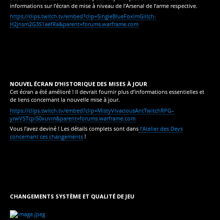
informations sur l’écran de mise à niveau de l’Arsenal de l’arme respective.
https://clips.twitch.tv/embed?clip=SingleBlueFoxImGlitch-
H2jnsm2G3S1aefRa&parent=forums.warframe.com
NOUVEL ÉCRAN D’HISTORIQUE DES MISES À JOUR
Cet écran a été amélioré ! Il devrait fournir plus d’informations essentielles et
de liens concernant la nouvelle mise à jour.
https://clips.twitch.tv/embed?clip=MistyVivaciousAntTwitchRPG–
yrwVSTcpiS0xuvm&parent=forums.warframe.com
Vous l’avez deviné ! Les détails complets sont dans
l’Atelier des Devs
concernant ces changements
!
CHANGEMENTS SYSTÈME ET QUALITÉ DE JEU