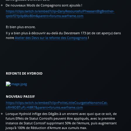
De nouveaux Mods de Compagnons sont ajoutés !
https://clips.twitch.tv/embed?clip=ZanyResourcefulPheasantBigBrother-
qstbfOYpXp8Xo80m&parent=forums.warframe.com
Et bien plus encore.
Il y a bien plus à découvrir au-delà du Devstream 173 (et de cet aperçu) dans
notre
Atelier des Devs sur la refonte des Compagnons
!
REFONTE DE HYDROID
NOUVEAU PASSIF
https://clips.twitch.tv/embed?clip=PoliteLittleCourgetteNononoCat-
oRH9OBTuPJ-HI8R7&parent=forums.warframe.com
Lorsque Hydroid inflige des Dégâts à un ennemi avec quoi que ce soit, de
futurs Effets de Statut Corrosifs peuvent être appliqués, avec la première
instance de Statut Corrosif supprimant 50% de l’Armure, puis augmentant
jusqu’à 100% de Réduction d’Armure aux cumuls max.