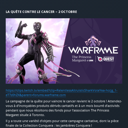
LA QUÊTE CONTRE LE CANCER – 2 OCTOBRE
https://clips.twitch.tv/embed?clip=RelentlessAltruisticSharkVoteYea-hccjg_1-
eT7z0hZX&parent=forums.warframe.com
La campagne de la quête pour vaincre le cancer revient le 2 octobre ! Attendez-
vous à d’incroyables produits dérivés caritatifs et à un mois bourré d’activités
pendant que nous récoltons des fonds pour l’association The Princess
Margaret située à Toronto.
Il y a toute une variété d’objets pour cette campagne caritative, dont la pièce
finale de la Collection Conquera : les jambières Conquera !