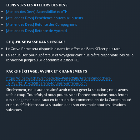
LIENS VERS LES ATELIERS DES DEVS
[Ateliers des Devs] Accessibilité et ATH
[Atelier des Devs] Expérience nouveaux joueurs
[Atelier des Devs] Refonte des Compagnons
[Atelier des Devs] Refonte de Hydroid
CE QU’IL SE PASSE DANS L’ESPACE
Le Gotva Prime sera disponible dans les offres de Baro Ki’Teer plus tard.
La Tenue Dex pour Opérateur et Voyageur continue d’être disponible lors de la
connexion jusqu’au 31 décembre à 23h59 HE.
PACKS HÉRITAGE : AVENIR ET CHANGEMENTS
https://clips.twitch.tv/embed?clip=PerfectSillyAsteriskSmoocherZ-
_b_4VEN2_U1-ctbS&parent=forums.warframe.com
Sincèrement, nous aurions aimé avoir mieux gérer la situation ; nous avons
raté le coup. Toutefois, si nous poursuivons l’année prochaine, nous ferons
des changements radicaux en fonction des commentaires de la Communauté
et nous réfléchirons sur la situation dans son ensemble pour les itérations
suivantes !