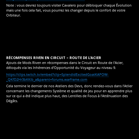
Note : vous devrez toujours visiter Cavalero pour débloquer chaque Évolution
mais une fois cela fait, vous pourrez les changer depuis le confort de votre
Orbiteur.
RÉCOMPENSES RIVEN EN CIRCUIT – ROUTE DE L’ACIER
Ajouts de Mods Riven en récompenses dans le Circuit en Route de l’Acier,
déloqués via les Inhérences d’Opportunité du Voyageur au niveau 9.
https://clips.twitch.tv/embed?clip=SplendidExcitedGoatKAPOW-
_QKfD2Hr3bKKib_a&parent=forums.warframe.com
Cela termine le dernier de nos Ateliers des Devs, donc rendez-vous dans l’Atlier
concernant les changements Système et qualité de jeu pour en apprendre plus
sur ce qui a été indique plus haut, des Lentilles de Focus à l’Atténuation des
Dégâts.