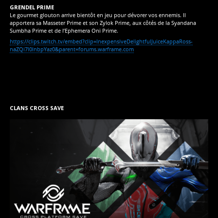
GRENDEL PRIME
Le gourmet glouton arrive bientôt en jeu pour dévorer vos ennemis. Il
apportera sa Masseter Prime et son Zylok Prime, aux côtés de la Syandana
Sumbha Prime et de l’Ephemera Oni Prime.
https://clips.twitch.tv/embed?clip=InexpensiveDelightfulJuiceKappaRoss-
naZQi7I0InbpYaz0&parent=forums.warframe.com
CLANS CROSS SAVE