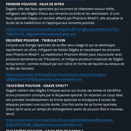
PREMIER POUVOIR : FAUX DE WYRD
Dagath crée des faux spectrales qui tournent et s’étendent autour d’elle,
infligeant des Dégâts Viraux aux ennemis touchés et les ralentissant. Si une
faux spectrale frappe un ennemi affecté par Phantom Wrath*, elle actualise la
durée de la malédiction et l’applique aux ennemis proches.
https://clips.twitch.tv/embed?clip=EmpathicBlindingKumquatPanicVis-TGU-
7bSkOKUF5_-N&parent=forums.warframe.com
DEUXIÈME POUVOIR : TRIBULATION
Conjure une énergie spectrale de sa tête sans visage et qui se développe
rapidement en cône, infligeant de faibles Dégâts et maudissant les ennemis
avec Phantom Wrath*. La malédiction Phantom Wrath peut s’accumuler avec
plusieurs lancements de Tribulation, et infligera plusieurs instances de Dégâts
lorsqu’active ; comme indiqué par son icône en forme de faucille au-dessus de
la tête de l’ennemi.
https://clips.twitch.tv/embed?clip=FineKitschyCurlewCoolStoryBro-
xJRB2ktwmhTcRi8C&parent=forums.warframe.com
TROISIÈME POUVOIR : GRAVE SPIRIT*
Dagath obtient des Dégâts Critiques accrus sur toutes ses Armes et bénéficie
d’une protection octroyée par le Royaume spectral. En recevant un coup fatal,
elle prendra immédiatement sa forme spectrale et échappera à toutes les
attaques pendant une courte durée. Une fois sortie de sa forme spectrale,
Grave Spirit aura un temps de rechargement avant de pouvoir être à nouveau
lancé.
https://clips.twitch.tv/embed?clip=TenaciousBoredWerewolfRaccAttack-
QtBjcMOTmheBl_i4&parent=forums.warframe.com
QUATRIÈME POUVOIR : CAVALERIE DE RAKHALI