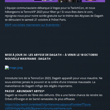
L’équipe communautaire débarque à Vegas pour la TwitchCon, et nous
hébergeons la TennoVIP 2023 pour fêter ça ! Si vous êtes dans le coin,
rejoignez-nous pour notre soirée gratuite sur le thème des Abysses de Dagath
se déroulant le samedi 21 octobre à l’hôtel Paris.
RSVP vos billets maintenant sur Eventbrite !
MISE À JOUR 34 : LES ABYSSE DE DAGATH – À VENIR LE 18 OCTOBRE
NOUVELLE WARFRAME : DAGATH
Introduite lors de la TennoCon 2023, Dagath apparaît pour vous maudire. Ne
sous-estimez jamais le pouvoir et la colère d’une tristesse maussade. La
malveillance de Dagath inflige des dégâts importants.
PASSIF : ABUNDANT ABYSS*
Dagath se nourrit de l’âme des défunts. Elle a une faible chance de rendre les
Orbes d’Énergie et de Santé ramassées 3x plus efficaces
https://clips.twitch.tv/embed?clip=VenomousJoyousPlumberTTours-
LMOShKqXpYbyd0bZ&parent=forums.warframe.com