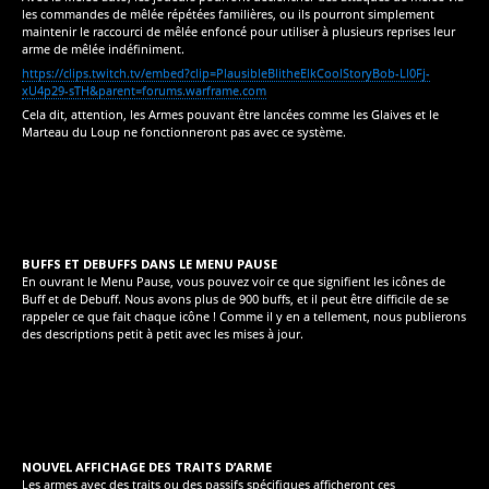
les commandes de mêlée répétées familières, ou ils pourront simplement
maintenir le raccourci de mêlée enfoncé pour utiliser à plusieurs reprises leur
arme de mêlée indéfiniment.
https://clips.twitch.tv/embed?clip=PlausibleBlitheElkCoolStoryBob-Ll0Fj-
xU4p29-sTH&parent=forums.warframe.com
Cela dit, attention, les Armes pouvant être lancées comme les Glaives et le
Marteau du Loup ne fonctionneront pas avec ce système.
BUFFS ET DEBUFFS DANS LE MENU PAUSE
En ouvrant le Menu Pause, vous pouvez voir ce que signifient les icônes de
Buff et de Debuff. Nous avons plus de 900 buffs, et il peut être difficile de se
rappeler ce que fait chaque icône ! Comme il y en a tellement, nous publierons
des descriptions petit à petit avec les mises à jour.
NOUVEL AFFICHAGE DES TRAITS D’ARME
Les armes avec des traits ou des passifs spécifiques afficheront ces