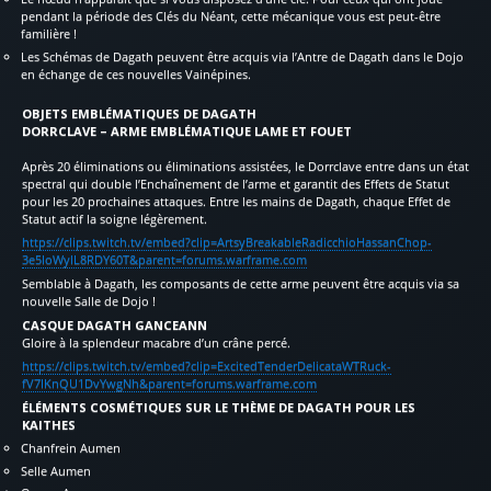
pendant la période des Clés du Néant, cette mécanique vous est peut-être
familière !
Les Schémas de Dagath peuvent être acquis via l’Antre de Dagath dans le Dojo
en échange de ces nouvelles Vainépines.
OBJETS EMBLÉMATIQUES DE DAGATH
DORRCLAVE – ARME EMBLÉMATIQUE LAME ET FOUET
Après 20 éliminations ou éliminations assistées, le Dorrclave entre dans un état
spectral qui double l’Enchaînement de l’arme et garantit des Effets de Statut
pour les 20 prochaines attaques. Entre les mains de Dagath, chaque Effet de
Statut actif la soigne légèrement.
https://clips.twitch.tv/embed?clip=ArtsyBreakableRadicchioHassanChop-
3e5IoWylL8RDY60T&parent=forums.warframe.com
Semblable à Dagath, les composants de cette arme peuvent être acquis via sa
nouvelle Salle de Dojo !
CASQUE DAGATH GANCEANN
Gloire à la splendeur macabre d’un crâne percé.
https://clips.twitch.tv/embed?clip=ExcitedTenderDelicataWTRuck-
fV7IKnQU1DvYwgNh&parent=forums.warframe.com
ÉLÉMENTS COSMÉTIQUES SUR LE THÈME DE DAGATH POUR LES
KAITHES
Chanfrein Aumen
Selle Aumen