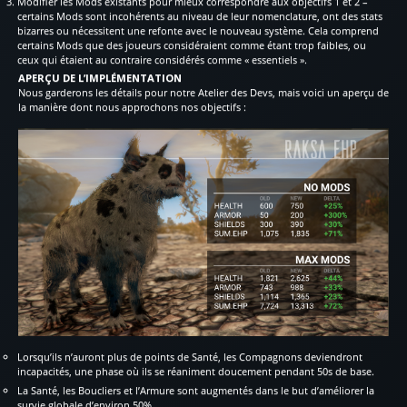
Modifier les Mods existants pour mieux correspondre aux objectifs 1 et 2 –
certains Mods sont incohérents au niveau de leur nomenclature, ont des stats
bizarres ou nécessitent une refonte avec le nouveau système. Cela comprend
certains Mods que des joueurs considéraient comme étant trop faibles, ou
ceux qui étaient au contraire considérés comme « essentiels ».
APERÇU DE L’IMPLÉMENTATION
Nous garderons les détails pour notre Atelier des Devs, mais voici un aperçu de
la manière dont nous approchons nos objectifs :
Lorsqu’ils n’auront plus de points de Santé, les Compagnons deviendront
incapacités, une phase où ils se réaniment doucement pendant 50s de base.
La Santé, les Boucliers et l’Armure sont augmentés dans le but d’améliorer la
survie globale d’environ 50%.