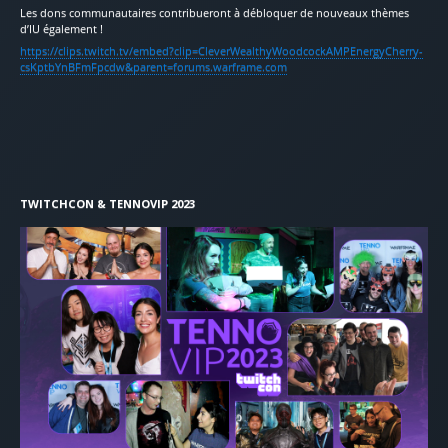
Les dons communautaires contribueront à débloquer de nouveaux thèmes
d’IU également !
https://clips.twitch.tv/embed?clip=CleverWealthyWoodcockAMPEnergyCherry-
csKptbYnBFmFpcdw&parent=forums.warframe.com
TWITCHCON & TENNOVIP 2023