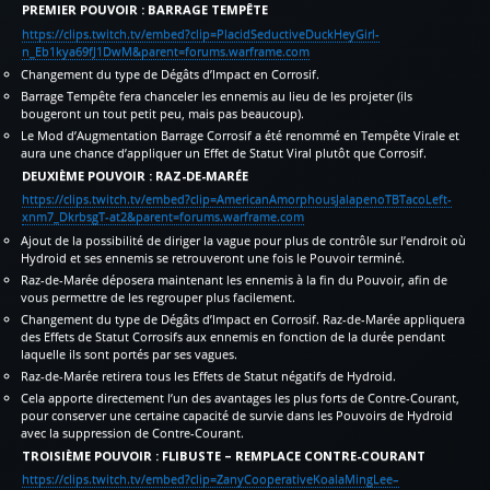
PREMIER POUVOIR : BARRAGE TEMPÊTE
https://clips.twitch.tv/embed?clip=PlacidSeductiveDuckHeyGirl-
n_Eb1kya69fJ1DwM&parent=forums.warframe.com
Changement du type de Dégâts d’Impact en Corrosif.
Barrage Tempête fera chanceler les ennemis au lieu de les projeter (ils
bougeront un tout petit peu, mais pas beaucoup).
Le Mod d’Augmentation Barrage Corrosif a été renommé en Tempête Virale et
aura une chance d’appliquer un Effet de Statut Viral plutôt que Corrosif.
DEUXIÈME POUVOIR : RAZ-DE-MARÉE
https://clips.twitch.tv/embed?clip=AmericanAmorphousJalapenoTBTacoLeft-
xnm7_DkrbsgT-at2&parent=forums.warframe.com
Ajout de la possibilité de diriger la vague pour plus de contrôle sur l’endroit où
Hydroid et ses ennemis se retrouveront une fois le Pouvoir terminé.
Raz-de-Marée déposera maintenant les ennemis à la fin du Pouvoir, afin de
vous permettre de les regrouper plus facilement.
Changement du type de Dégâts d’Impact en Corrosif. Raz-de-Marée appliquera
des Effets de Statut Corrosifs aux ennemis en fonction de la durée pendant
laquelle ils sont portés par ses vagues.
Raz-de-Marée retirera tous les Effets de Statut négatifs de Hydroid.
Cela apporte directement l’un des avantages les plus forts de Contre-Courant,
pour conserver une certaine capacité de survie dans les Pouvoirs de Hydroid
avec la suppression de Contre-Courant.
TROISIÈME POUVOIR : FLIBUSTE – REMPLACE CONTRE-COURANT
https://clips.twitch.tv/embed?clip=ZanyCooperativeKoalaMingLee–