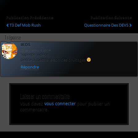
Publication Précédente
Publication Suivante
T3 Def Mob Rush
Questionnaire Des DEVS
1 réponse
IKOS
29 septembre 2014
superbe vidéo!
pense a mettre le son des bruitages
Répondre
Laisser un commentaire
Vous devez
vous connecter
pour publier un
commentaire.