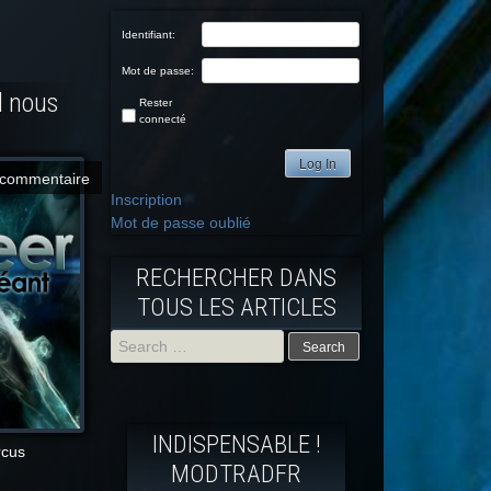
Identifiant:
Mot de passe:
l nous
Rester
connecté
Log In
commentaire
Inscription
Mot de passe oublié
RECHERCHER DANS
TOUS LES ARTICLES
Search
for:
INDISPENSABLE !
rcus
MODTRADFR