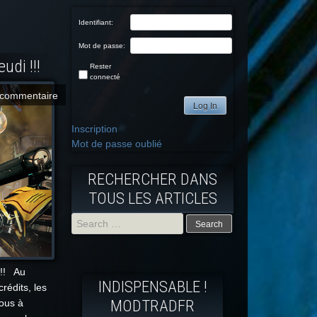
Identifiant:
Mot de passe:
udi !!!
Rester
connecté
commentaire
Log In
Inscription
Mot de passe oublié
RECHERCHER DANS
TOUS LES ARTICLES
Search
for:
!!! Au
INDISPENSABLE !
rédits, les
MODTRADFR
ous à