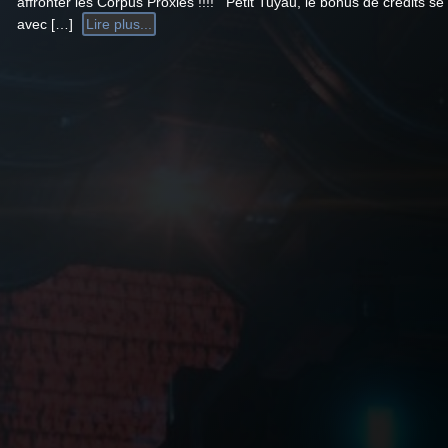
affronter les Corpus Proxies !!!! Petit Tuyau, le bonus de crédits s
avec […]
Lire plus...