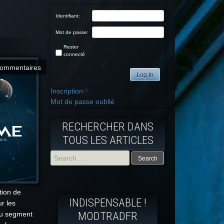
Identifiant:
Mot de passe:
Rester
connecté
commentaires
Log In
Inscription
Mot de passe oublié
RECHERCHER DANS
TOUS LES ARTICLES
Search
for:
tion de
INDISPENSABLE !
r les
MODTRADFR
 du segment