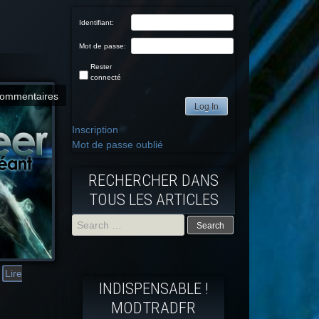
Identifiant:
Mot de passe:
Rester
connecté
commentaires
Log In
Inscription
Mot de passe oublié
RECHERCHER DANS
TOUS LES ARTICLES
Search
for:
Lire
INDISPENSABLE !
MODTRADFR