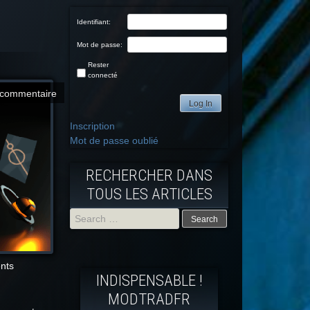
Identifiant:
Mot de passe:
Rester
connecté
commentaire
Log In
Inscription
Mot de passe oublié
RECHERCHER DANS
TOUS LES ARTICLES
Search
for:
ents
INDISPENSABLE !
MODTRADFR