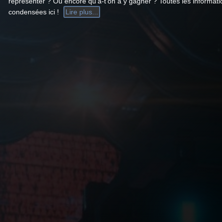
représenter ? Ou encore qu’a-t’on à y gagner ? Toutes les informati
condensées ici !
Lire plus...