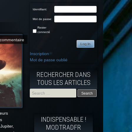
Identifiant:
Mot de passe:
Rester
connecté
commentaire
Log In
Inscription
Mot de passe oublié
RECHERCHER DANS
TOUS LES ARTICLES
Search
for:
meurs
INDISPENSABLE !
us
MODTRADFR
Jupiter,