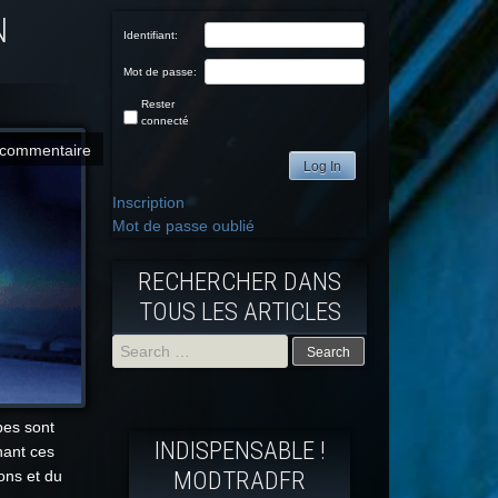
N
Identifiant:
Mot de passe:
Rester
connecté
commentaire
Log In
Inscription
Mot de passe oublié
RECHERCHER DANS
TOUS LES ARTICLES
Search
for:
bes sont
INDISPENSABLE !
nant ces
MODTRADFR
ons et du