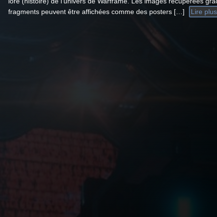
lore (histoire) de l’univers de Warframe. Les images récupérées gr
fragments peuvent être affichées comme des posters […]
Lire plus