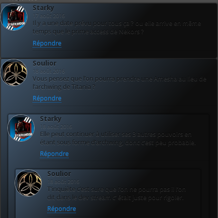
Starky
17 août 2016
Il y a une date prévu pour tous ça ? ou elle arrive en même
temps que le prime access de Nekors ?
Répondre
Soulior
18 août 2016
Vous pensez que l’on pourra prendre une Amesha au lieu de
l’archwing de Titania ?
Répondre
Starky
18 août 2016
Elle peut continuer à utiliser ses 3 autres pouvoirs en
étant sous forme d’archwing, donc c’est peu probable.
Répondre
Soulior
18 août 2016
T’inquiète c’est sure que l’on ne pourra pas il l’on
dit dans le dev stream c’ était juste pour rigoler.
Répondre