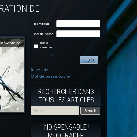
Identifiant:
Mot de passe:
mmentaire
Rester
connecté
Log In
Inscription
Mot de passe oublié
RECHERCHER DANS
TOUS LES ARTICLES
Search
INDISPENSABLE !
for:
MODTRADFR