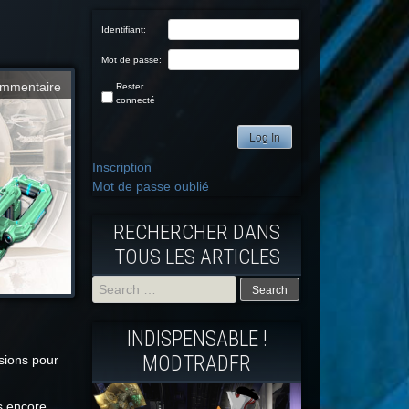
Identifiant:
Mot de passe:
mmentaire
Rester
connecté
Log In
Inscription
Mot de passe oublié
RECHERCHER DANS
TOUS LES ARTICLES
Search
INDISPENSABLE !
for:
MODTRADFR
sions pour
s encore.