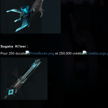
Sugatra Ki’teer :
Pour 250 ducats
et 250,000 crédits