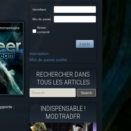
Identifiant:
Mot de passe:
mmentaire
Rester
connecté
Log In
Inscription
Mot de passe oublié
RECHERCHER DANS
TOUS LES ARTICLES
Search
pporte :
INDISPENSABLE !
for:
MODTRADFR