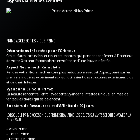
Glyphes Nidus Prime exclusifs
PRIME ACCESSORIES NIDUS PRIME
Décorations Infestées pour l’Orbiteur
Ces surfaces incrustées et ces excroissances qui pendent confèrent à l’intérieur
de votre Orbiteur l’atmosphère envoûtante d’une épave Infestée.
Aspect Necramech Karnolyth
Rendez votre Necramech encore plus redoutable avec cet Aspect, basé sur les
premiers modèles expérimentaux qui utilisaient des structures extérieures d’os
et de chair Infestés.
Syandana Crinoid Prime
:
La beauté rencontre l’effroi avec cette Syandana Infestée unique, animée de
tentacules dorés qui se balancent.
Boosters de Ressources et d’Affinité de 90 jours
LORSQUE LE PRIME ACCESS NIDUS PRIME SERA LANCÉ, LES OBJETS SUIVANTS SERONT ENVOYÉS À LA
PRIME VAULT.
– Atlas Prime
– Tekko Prime
– Dethcube Prime