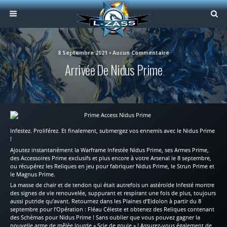
8 Septembre 2021 • Aucun Commentaire
Arrivée De Nidus Prime
Infestez. Proliférez. Et finalement, submergez vos ennemis avec le Nidus Prime
!
Ajoutez instantanément la Warframe Infestée Nidus Prime, ses Armes Prime,
des Accessoires Prime exclusifs et plus encore à votre Arsenal le 8 septembre,
ou récupérez les Reliques en jeu pour fabriquer Nidus Prime, le Strun Prime et
le Magnus Prime.
La masse de chair et de tendon qui était autrefois un astéroïde Infesté montre
des signes de vie renouvelée, suppurant et respirant une fois de plus, toujours
aussi putride qu’avant. Retournez dans les Plaines d’Eidolon à partir du 8
septembre pour l’Opération : Fléau Céleste et obtenez des Reliques contenant
des Schémas pour Nidus Prime ! Sans oublier que vous pouvez gagner la
nouvelle arme de mêlée lourde « Scie de goule » ! Assurez-vous également de