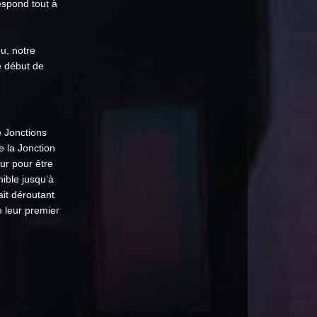
espond tout à
u, notre
e début de
e Jonctions
 la Jonction
ur pour être
nible jusqu’à
ait déroutant
 leur premier