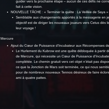
guider vers la prochaine étape – aucun de ces défis ne corr
fait à cette vision.
NOUVELLE TÂCHE : « Terminer la quête : La Veillée de Saya »
Semblable aux changements apportés à la messagerie en je
objectif est de diriger les nouveaux joueurs vers Cetus dès l
leur voyage !
Mercure
Ajout du Cœur de Puissance d’Incubateur aux Récompenses d
Le Hurlement du Kubrow est une quête débloquée à partir de
de Mercure, qui nécessite un Cœur de Puissance d’Incubate
complétée. Le chemin gratuit vers cet objet n’était pas dispo
ce que la Jonction de Mars soit terminée, ce qui nous sembl
pour de nombreux nouveaux Tennos désireux de faire éclore
ami à quatre pattes.