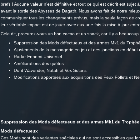
brefs ! Aucune valeur n’est définitive et tout ce qui est décrit est suje
avant la sortie des Abysses de Dagath. Nous avons fait de notre mieu
communiquer tous les changements prévus, mais la seule façon de 
leur véritable impact est de jouer avec eux une fois la mise à jour entr
Cela dit, procurez-vous un bon cacao et un snack, car il y a beaucoup 
Suppression des Mods défectueux et des armes Mk1 du Trophé
Ajustements de la messagerie en jeu et des jonctions en début 
Radar Ennemi Universel
Améliorations des quêtes
Dont Waverider, Natah et Vox Solaris
Modifications apportées aux acquisitions des Feux Follets et 
Suppression des Mods défectueux et des armes Mk1 du Trophée
Mods défectueux
Ces Mods sont des variantes spéciales qui ne sont accessibles que lo