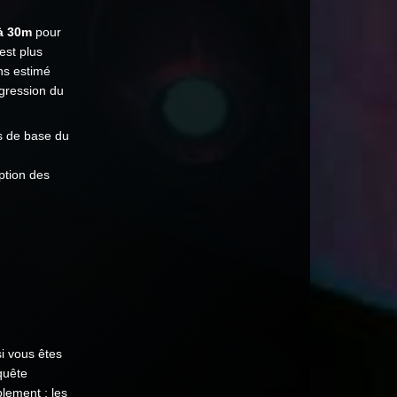
 à 30m
pour
est plus
ns estimé
ogression du
s de base du
ption des
i vous êtes
quête
lement : les