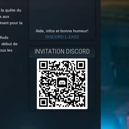
 la quête du
a aux
inant pour la
Aide, infos et bonne humeur!
DISCORD L-ZASS
 Mods
n début de
INVITATION DISCORD
ous les