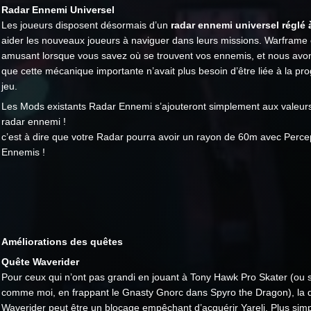
Radar Ennemi Universel
Les joueurs disposent désormais d’un
radar ennemi universel réglé
aider les nouveaux joueurs à naviguer dans leurs missions. Warframe 
amusant lorsque vous savez où se trouvent vos ennemis, et nous avo
que cette mécanique importante n’avait plus besoin d’être liée à la pr
jeu.
Les Mods existants Radar Ennemi s’ajouteront simplement aux valeur
radar ennemi !
c’est à dire que votre Radar pourra avoir un rayon de 60m avec Perce
Ennemis !
Améliorations des quêtes
Quête Waverider
Pour ceux qui n’ont pas grandi en jouant à Tony Hawk Pro Skater (ou s
comme moi, en frappant le Gnasty Gnorc dans Spyro the Dragon), la 
Waverider peut être un blocage empêchant d’acquérir Yareli. Plus simp