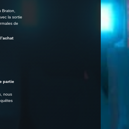
u Braton,
vec la sortie
ormales de
l’achat
e partie
s, nous
 quêtes