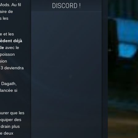
DISCORD !
ods. Au fil
aire de
s les
 et les
sèdent déjà
le
avec le
 poisson
sion
 3 deviendra
c Dagath,
lancée si
urer que les
équiper des
drain plus
de deux