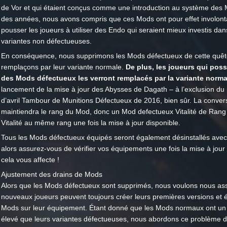
de Vor et qui étaient conçus comme une introduction au système des M
des années, nous avons compris que ces Mods ont pour effet involont
pousser les joueurs à utiliser des Endo qui seraient mieux investis dan
variantes non défectueuses.
En conséquence, nous supprimons les Mods défectueux de cette quête
remplaçons par leur variante normale.
De plus, les joueurs qui pos
des Mods défectueux les verront remplacés par la variante norma
lancement de la mise à jour des Abysses de Dagath – à l’exclusion du
d’avril Tambour de Munitions Défectueux de 2016, bien sûr. La conver
maintiendra le rang du Mod, donc un Mod defectueux Vitalité de Rang
Vitalité au même rang une fois la mise à jour disponible.
Tous les Mods défectueux équipés seront également désinstallés ave
alors assurez-vous de vérifier vos équipements une fois la mise à jour 
cela vous affecte !
Ajustement des drains de Mods
Alors que les Mods défectueux sont supprimés, nous voulons nous ass
nouveaux joueurs peuvent toujours créer leurs premières versions et 
Mods sur leur équipement. Étant donné que les Mods normaux ont un 
élevé que leurs variantes défectueuses, nous abordons ce problème 