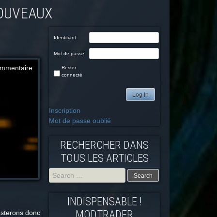
Identifiant:
Mot de passe:
mmentaire
Rester
connecté
Log In
Inscription
Mot de passe oublié
RECHERCHER DANS
TOUS LES ARTICLES
Search
INDISPENSABLE !
for:
MODTRADFR
resterons donc