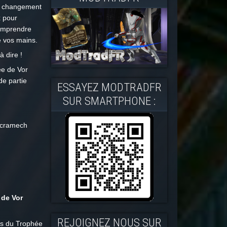
t à changement
x pour
comprendre
e vos mains.
à dire !
e de Vor
de partie
ESSAYEZ MODTRADFR
SUR SMARTPHONE :
Necramech
 de Vor
REJOIGNEZ NOUS SUR
rs du Trophée