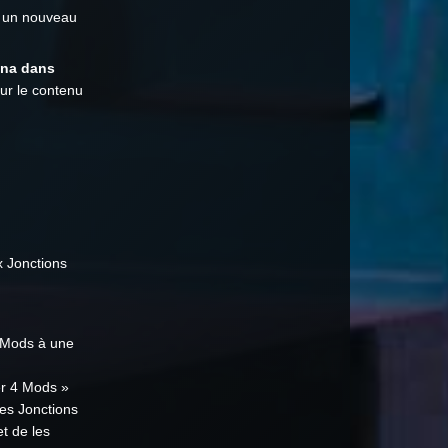
t un nouveau
una dans
ur le contenu
x Jonctions
4 Mods à une
er 4 Mods »
 des Jonctions
t de les