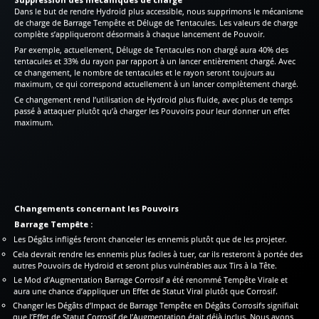
Dans le but de rendre Hydroid plus accessible, nous supprimons le mécanisme
de charge de Barrage Tempête et Déluge de Tentacules. Les valeurs de charge
complète s’appliqueront désormais à chaque lancement de Pouvoir.
Par exemple, actuellement, Déluge de Tentacules non chargé aura 40% des
tentacules et 33% du rayon par rapport à un lancer entièrement chargé. Avec
ce changement, le nombre de tentacules et le rayon seront toujours au
maximum, ce qui correspond actuellement à un lancer complètement chargé.
Ce changement rend l’utilisation de Hydroid plus fluide, avec plus de temps
passé à attaquer plutôt qu’à charger les Pouvoirs pour leur donner un effet
maximum.
Changements concernant les Pouvoirs
Barrage Tempête :
Les Dégâts infligés feront chanceler les ennemis plutôt que de les projeter.
Cela devrait rendre les ennemis plus faciles à tuer, car ils resteront à portée des
autres Pouvoirs de Hydroid et seront plus vulnérables aux Tirs à la Tête.
Le Mod d’Augmentation Barrage Corrosif a été renommé Tempête Virale et
aura une chance d’appliquer un Effet de Statut Viral plutôt que Corrosif.
Changer les Dégâts d’Impact de Barrage Tempête en Dégâts Corrosifs signifiait
que l’Effet de Statut Corrosif de l’Augmentation était déjà inclus. Nous avons