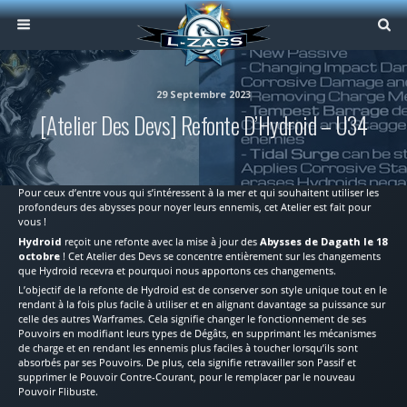
29 Septembre 2023
[Atelier Des Devs] Refonte D’Hydroid – U34
Pour ceux d’entre vous qui s’intéressent à la mer et qui souhaitent utiliser les
profondeurs des abysses pour noyer leurs ennemis, cet Atelier est fait pour
vous !
Hydroid
reçoit une refonte avec la mise à jour des
Abysses de Dagath le 18
octobre
! Cet Atelier des Devs se concentre entièrement sur les changements
que Hydroid recevra et pourquoi nous apportons ces changements.
L’objectif de la refonte de Hydroid est de conserver son style unique tout en le
rendant à la fois plus facile à utiliser et en alignant davantage sa puissance sur
celle des autres Warframes. Cela signifie changer le fonctionnement de ses
Pouvoirs en modifiant leurs types de Dégâts, en supprimant les mécanismes
de charge et en rendant les ennemis plus faciles à toucher lorsqu’ils sont
absorbés par ses Pouvoirs. De plus, cela signifie retravailler son Passif et
supprimer le Pouvoir Contre-Courant, pour le remplacer par le nouveau
Pouvoir Flibuste.