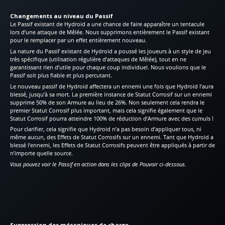
Changements au niveau du Passif
Le Passif existant de Hydroid a une chance de faire apparaître un tentacule
lors d’une attaque de Mêlée. Nous supprimons entièrement le Passif existant
pour le remplacer par un effet entièrement nouveau.
La nature du Passif existant de Hydroid a poussé les joueurs à un style de jeu
très spécifique (utilisation régulière d’attaques de Mêlée), tout en ne
garantissant rien d’utile pour chaque coup individuel. Nous voulions que le
Passif soit plus fiable et plus percutant.
Le nouveau passif de Hydroid affectera un ennemi une fois que Hydroid l’aura
blessé, jusqu’à sa mort. La première instance de Statut Corrosif sur un ennemi
supprime 50% de son Armure au lieu de 26%. Non seulement cela rendra le
premier Statut Corrosif plus important, mais cela signifie également que le
Statut Corrosif pourra atteindre 100% de réduction d’Armure avec des cumuls !
Pour clarifier, cela signifie que Hydroid n’a pas besoin d’appliquer tous, ni
même aucun, des Effets de Statut Corrosifs sur un ennemi. Tant que Hydroid a
blessé l’ennemi, les Effets de Statut Corrosifs peuvent être appliqués à partir de
n’importe quelle source.
Vous pouvez voir le Passif en action dans les clips de Pouvoir ci-dessous.
Suppression des mécaniques de charge