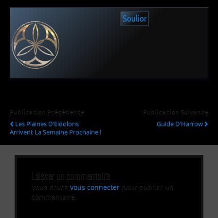
Soulior
Publication Précédente
Publication Suivante
Les Plaines D'Eidolons
Guide D'Harrow
Arrivent La Semaine Prochaine !
Laisser un commentaire
Vous devez
vous connecter
pour publier un
commentaire.