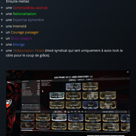
Ensuite mettez
une
Continuité (ou accrue)
une
Rationalisation
une
Expertise éphemère
une
Intensité
un
Courage passager
un
Étroit d’esprit
une
Allonge
une
Téléportation Fatale
(mod syndicat qui sert uniquement à auto-lock la
cible pour le coup de grâce).