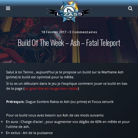
18 Février 2017 • 3 Commentaires
Build Of The Week – Ash – Fatal Teleport
Salut à toi Tenno , aujourd’hui je te propose un build sur la Warframe Ash
(prime) le build est optimisé pour la mêlée.
Si tu es un débutant dans le jeu je t’explique comment jouer ce build en bas
de la page (
un gros titre en rouge bien visible
)
Prérequis:
Dague Sombre Rakta et Ash (ou prime) et Focus zenurik
Pour ce build vous avez besoin sur Ash de ces mods suivants:
En aura : Charge d’acier , pour augmenter vos dégâts de 60% en mêlée et pour
l’ultime de ash.
En exilus : Art de la puissance