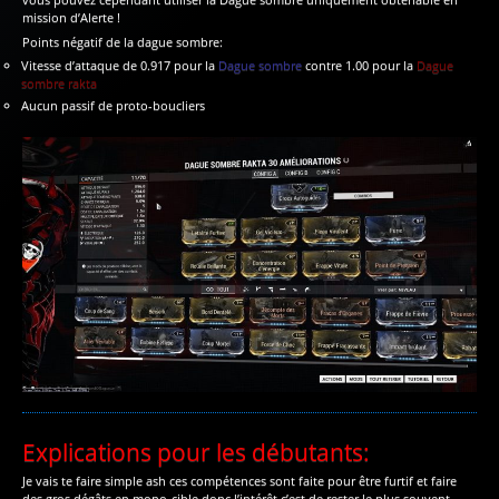
mission d’Alerte !
Points négatif de la dague sombre:
Vitesse d’attaque de 0.917 pour la
Dague sombre
contre 1.00 pour la
Dague
sombre rakta
Aucun passif de proto-boucliers
Explications pour les débutants:
Je vais te faire simple ash ces compétences sont faite pour être furtif et faire
des gros dégâts en mono-cible donc l’intérêt c’est de rester le plus souvent