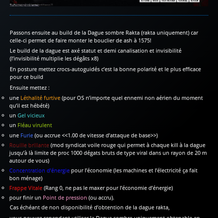
Passons ensuite au build de la Dague sombre Rakta (rakta uniquement) car
celle-ci permet de faire monter le bouclier de ash à 1575!
Le build de la dague est axé statut et demi canalisation et invisibilité
(l’invisibilité multiplie les dégâts x8)
En posture mettez crocs-autoguidés c’est la bonne polarité et le plus efficace
pour ce build
Ensuite mettez :
une
Léthalité furtive
(pour OS n’importe quel ennemi non aérien du moment
qu’il est hébété)
un
Gel vicieux
un
Fléau virulent
une
Furie
(ou accrue <<1.00 de vitesse d’attaque de base>>)
Rouille brillante
(mod syndicat voile rouge qui permet à chaque kill à la dague
jusqu’à là limite de proc 1000 dégats bruts de type viral dans un rayon de 20 m
autour de vous)
Concentration d’énergie
pour l’économie (les machines et l’électricité ça fait
bon ménage)
Frappe Vitale
(Rang 0, ne pas le maxer pour l’économie d’énergie)
pour finir un
Point de pression
(ou accru).
Cas échéant de non disponibilité d’obtention de la dague rakta,
vous pouvez cependant utiliser la Dague sombre uniquement obtenable en