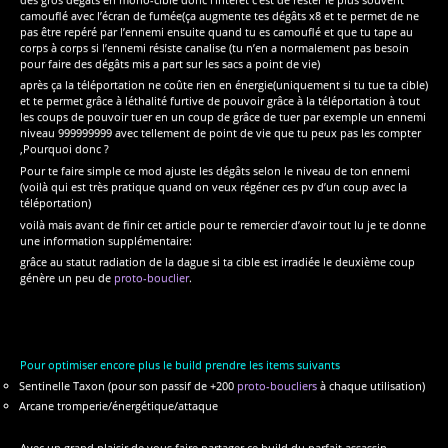
camouflé avec l’écran de fumée(ça augmente tes dégâts x8 et te permet de ne
pas être repéré par l’ennemi ensuite quand tu es camouflé et que tu tape au
corps à corps si l’ennemi résiste canalise (tu n’en a normalement pas besoin
pour faire des dégâts mis a part sur les sacs a point de vie)
après ça la téléportation ne coûte rien en énergie(uniquement si tu tue ta cible)
et te permet grâce à léthalité furtive de pouvoir grâce à la téléportation à tout
les coups de pouvoir tuer en un coup de grâce de tuer par exemple un ennemi
niveau 999999999 avec tellement de point de vie que tu peux pas les compter
,Pourquoi donc ?
Pour te faire simple ce mod ajuste les dégâts selon le niveau de ton ennemi
(voilà qui est très pratique quand on veux régéner ces pv d’un coup avec la
téléportation)
voilà mais avant de finir cet article pour te remercier d’avoir tout lu je te donne
une information supplémentaire:
grâce au statut radiation de la dague si ta cible est irradiée le deuxième coup
génère un peu de
proto-bouclier
.
Pour optimiser encore plus le build prendre les items suivants
Sentinelle Taxon (pour son passif de +200
proto-boucliers
à chaque utilisation)
Arcane tromperie/énergétique/attaque
Avec un grand plaisir de vous faire partager ce build du parfait assassin.