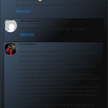
Je donnerai un vrai avis après avoir testé tout ça !
Répondre
elisiogaming
19 février 2017
Pas de souci proti tu m’en diras des nouvelles
Répondre
Protideus
20 février 2017
Bon j’ai testé tout ça et c’est pas mal du tout. C’est très
fun à jouer en tout cas.
J’ai quand même repéré quelques détails à revoir.
1- Expertise éphémère devrait être au rang 4 et non 5
pour 10% de durée en plus
2- Il est très difficile de conserver son compteur de
combo, donc je mettrai le mod Contact Errant à la place
d’un mod 60/60 sur la dague
3- la dague a un mal fou à toucher les ennemis au ras du
sol comme les rampants ou les bestioles des meres de
couvée. Du coup on tape parfois dans le vide. Mais ca
on y peut rien.
Sinon bon build ! Dans le même style de gameplay je