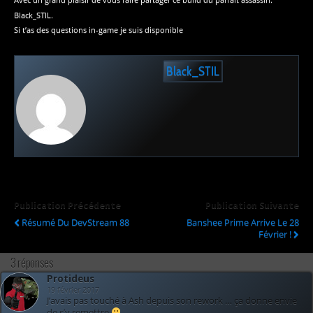
Black_STIL.
Si t’as des questions in-game je suis disponible
Black_STIL
Publication Précédente
Publication Suivante
Résumé Du DevStream 88
Banshee Prime Arrive Le 28
Février !
3 réponses
Protideus
19 février 2017
J’avais pas touché à Ash depuis son rework … ça donne envie
de s’y remettre
.