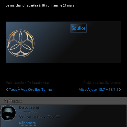
Le marchand repartira à 18h dimanche 27 mars
Soulior
Publication Précédente
Publication Suivante
Tous À Vos Oreilles Tenno
Mise À Jour 18.7 + 18.7.1
5 réponses
Daturawar
25 mars 2016
Owi, ça vend du rêve XD
Répondre