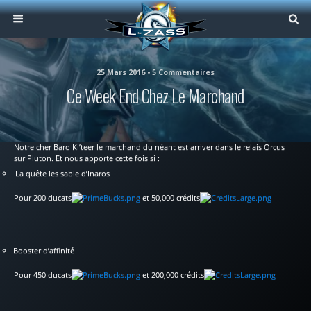
25 Mars 2016 • 5 Commentaires
Ce Week End Chez Le Marchand
Notre cher Baro Ki’teer le marchand du néant est arriver dans le relais Orcus
sur Pluton. Et nous apporte cette fois si :
La quête les sable d’Inaros
Pour 200 ducats
et 50,000 crédits
Booster d’affinité
Pour 450 ducats
et 200,000 crédits