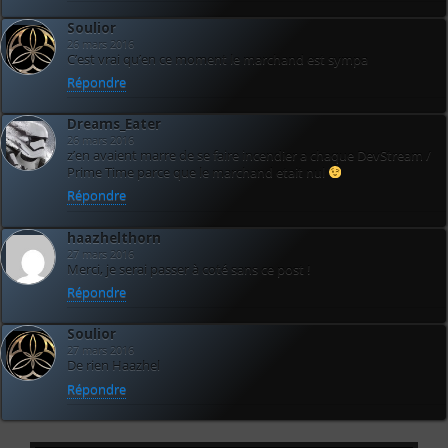
Soulior
26 mars 2016
C’est vrai qu’en ce moment le marchand est sympa
Répondre
Dreams_Eater
26 mars 2016
z’en avaient marre de se faire incendier a chaque DevStream /
Prime Time parce que le marchand etait nul
Répondre
haazhelthorn
27 mars 2016
Merci, je serai passer à coté sans ce post !
Répondre
Soulior
27 mars 2016
De rien Haazhel
Répondre