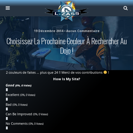
19 Décembre 2014 • Aucun Commentaire
Choisissez La Prochaine Couleur À Rechercher Au
Dojo !
2 couleurs de faites … plus que 24 !! Merci de vos contributions
!
How Is My Site?
Good
(0%, 0 Votes)
Excellent
(0%, 0 Votes)
Bad
(0%, 0 Votes)
Can Be Improved
(0%, 0 Votes)
No Comments
(0%, 0 Votes)