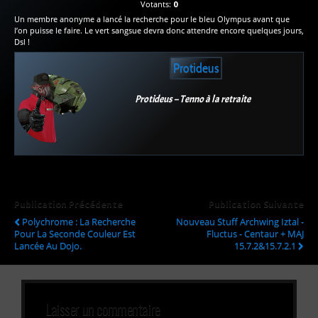
Votants:
0
Un membre anonyme a lancé la recherche pour le bleu Olympus avant que
l’on puisse le faire. Le vert sangsue devra donc attendre encore quelques jours,
Dsl !
Protideus
Protideus – Tenno à la retraite
Publication Précédente
Publication Suivante
Polychrome : La Recherche
Nouveau Stuff Archwing Iztal -
Pour La Seconde Couleur Est
Fluctus - Centaur + MAJ
Lancée Au Dojo.
15.7.2&15.7.2.1
Laisser un commentaire