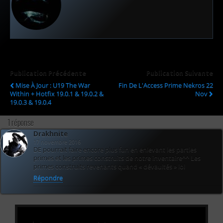
Publication Précédente
Publication Suivante
Mise À Jour : U19 The War
Fin De L'Access Prime Nekros 22
Within + Hotfix 19.0.1 & 19.0.2 &
Nov
19.0.3 & 19.0.4
1 réponse
Drakhnite
17 novembre 2016
DE pourrait faire encore plus fun en enlevant les parties
primes et les primes construits de notre inventaire^^ Les
primes construits revenants quand « dévaultés » lol
Répondre