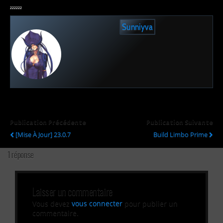
²²²²²²
Sunniyva
Publication Précédente
Publication Suivante
[Mise À Jour] 23.0.7
Build Limbo Prime
1 réponse
Laisser un commentaire
Vous devez
vous connecter
pour publier un
commentaire.