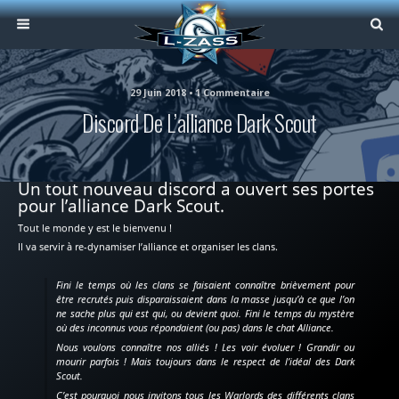
29 Juin 2018 • 1 Commentaire
Discord De L’alliance Dark Scout
Un tout nouveau discord a ouvert ses portes
pour l’alliance Dark Scout.
Tout le monde y est le bienvenu !
Il va servir à re-dynamiser l’alliance et organiser les clans.
Fini le temps où les clans se faisaient connaître brièvement pour
être recrutés puis disparaissaient dans la masse jusqu’à ce que l’on
ne sache plus qui est qui, ou devient quoi. Fini le temps du mystère
où des inconnus vous répondaient (ou pas) dans le chat Alliance.
Nous voulons connaître nos alliés ! Les voir évoluer ! Grandir ou
mourir parfois ! Mais toujours dans le respect de l’idéal des Dark
Scout.
C’est pourquoi nous invitons tous les Warlords des différents clans