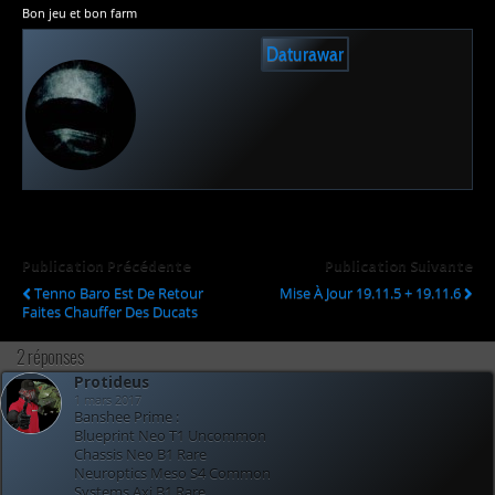
Bon jeu et bon farm
Daturawar
Publication Précédente
Publication Suivante
Tenno Baro Est De Retour
Mise À Jour 19.11.5 + 19.11.6
Faites Chauffer Des Ducats
2 réponses
Protideus
1 mars 2017
Banshee Prime :
Blueprint Neo T1 Uncommon
Chassis Neo B1 Rare
Neuroptics Meso S4 Common
Systems Axi B1 Rare