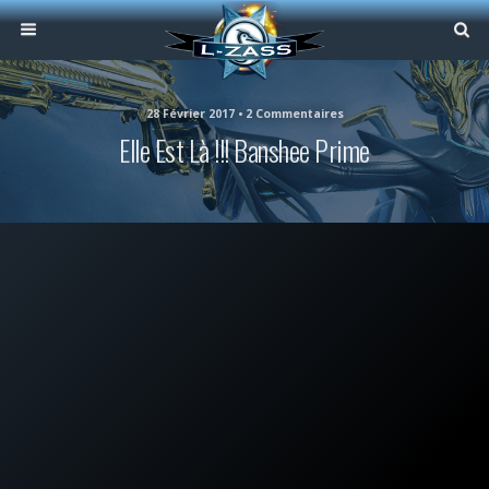
28 Février 2017 • 2 Commentaires
Elle Est Là !!! Banshee Prime