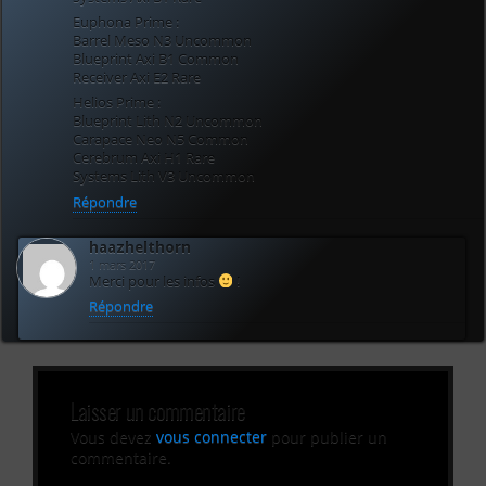
Euphona Prime :
Barrel Meso N3 Uncommon
Blueprint Axi B1 Common
Receiver Axi E2 Rare
Helios Prime :
Blueprint Lith N2 Uncommon
Carapace Neo N5 Common
Cerebrum Axi H1 Rare
Systems Lith V3 Uncommon
Répondre
haazhelthorn
1 mars 2017
Merci pour les infos
!
Répondre
Laisser un commentaire
Vous devez
vous connecter
pour publier un
commentaire.