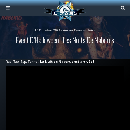
16 Octobre 2020 • Aucun Commentaire
Event D’Halloween : Les Nuits De Naberus
Rap, Tap, Tap, Tenno !
La Nuit de Naberus est arrivée !