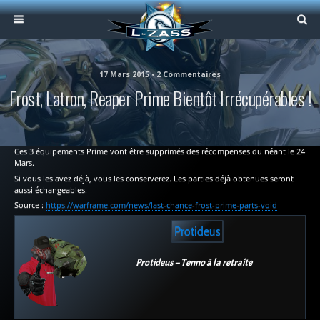
17 Mars 2015 • 2 Commentaires
Frost, Latron, Reaper Prime Bientôt Irrécupérables !
Ces 3 équipements Prime vont être supprimés des récompenses du néant le 24
Mars.
Si vous les avez déjà, vous les conserverez. Les parties déjà obtenues seront
aussi échangeables.
Source :
https://warframe.com/news/last-chance-frost-prime-parts-void
Protideus
Protideus – Tenno à la retraite