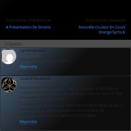
Publication Précédente
Publication Suivante
Présentation De Simaris
Nouvelle Couleur En Cours
Orange Syrtis
2 réponses
CptAtchoum
17 mars 2015
ça va se vendre très chère =}
Répondre
soulofthedead
18 mars 2015
pour tous les syndiqués du Céphalon Suda le sacrifice du
casque Frost Prime sera remplacer par celui du Nova Prime
disponible en t4 sabotage.
Les loot de Frost Prime en néant seront remplacer par ceux
de Volt Prime (reste cependant a confirmée si les
emplacements de loot resteront inchangée)
Répondre