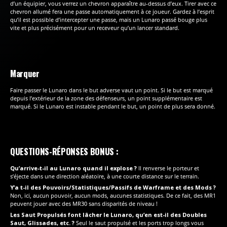
d’un équipier, vous verrez un chevron apparaître au-dessus d’eux. Tirer avec ce
chevron allumé fera une passe automatiquement à ce joueur. Gardez à l’esprit
qu’il est possible d’intercepter une passe, mais un Lunaro passé bouge plus
vite et plus précisément pour un receveur qu’un lancer standard.
Marquer
Faire passer le Lunaro dans le but adverse vaut un point. Si le but est marqué
depuis l’extérieur de la zone des défenseurs, un point supplémentaire est
marqué. Si le Lunaro est instable pendant le but, un point de plus sera donné.
QUESTIONS-RÉPONSES BONUS :
Qu’arrive-t-il au Lunaro quand il explose ?
Il renverse le porteur et
s’éjecte dans une direction aléatoire, à une courte distance sur le terrain.
Y’a t-il des Pouvoirs/Statistiques/Passifs de Warframe et des Mods ?
Non, ici, aucun pouvoir, aucun mods, aucunes statistiques. De ce fait, des MR1
peuvent jouer avec des MR30 sans disparités de niveau !
Les Saut Propulsés font lâcher le Lunaro, qu’en est-il des Doubles
Saut, Glissades, etc. ?
Seul le saut propulsé et les ports trop longs vous