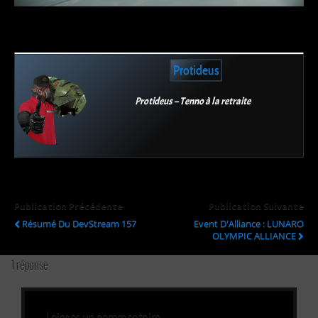
Protideus
Protideus – Tenno à la retraite
Publication Précédente
Publication Suivante
Résumé Du DevStream 157
Event D'Alliance : LUNARO
OLYMPIC ALLIANCE
1 réponse
Laisser un commentaire