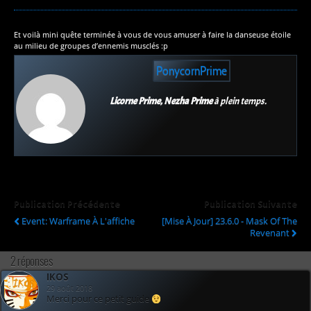
Et voilà mini quête terminée à vous de vous amuser à faire la danseuse étoile
au milieu de groupes d’ennemis musclés :p
PonycornPrime
Licorne Prime, Nezha Prime
à plein temps.
Publication Précédente
Publication Suivante
Event: Warframe À L'affiche
[Mise À Jour] 23.6.0 - Mask Of The
Revenant
2 réponses
IKOS
29 août 2018
Merci pour ce petit guide