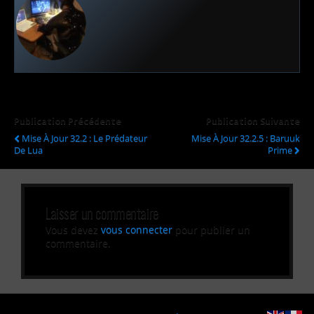
Publication Précédente
Publication Suivante
Mise À Jour 32.2 : Le Prédateur
Mise À Jour 32.2.5 : Baruuk
De Lua
Prime
Laisser un commentaire
Vous devez
vous connecter
pour publier un
commentaire.