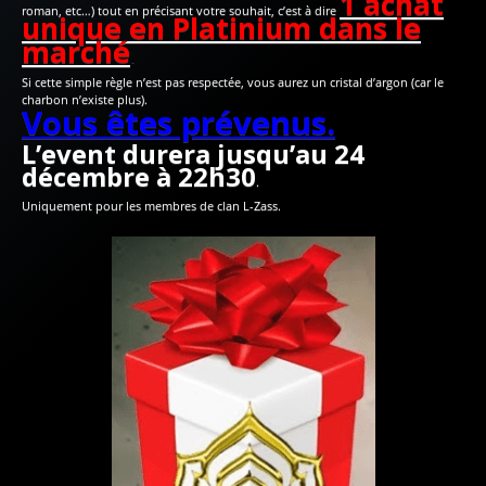
1 achat
roman, etc…) tout en précisant votre souhait, c’est à dire
unique en Platinium dans le
marché
.
Si cette simple règle n’est pas respectée, vous aurez un cristal d’argon (car le
charbon n’existe plus).
Vous êtes prévenus.
L’event durera jusqu’au 24
décembre à 22h30
.
Uniquement pour les membres de clan L-Zass.