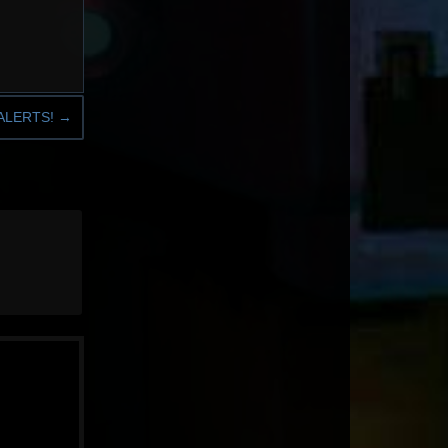
ALERTS!
→