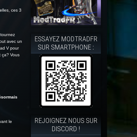
elles, ces 3
étournez
ESSAYEZ MODTRADFR
tout avec un
SUR SMARTPHONE :
lad V pour
t ça? Vous
ésormais
REJOIGNEZ NOUS SUR
vant le
DISCORD !