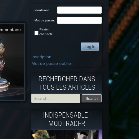
Identifiant:
Mot de passe:
mmentaire
Rester
connecté
Log In
Inscription
Mot de passe oublié
RECHERCHER DANS
TOUS LES ARTICLES
Search
INDISPENSABLE !
for:
MODTRADFR