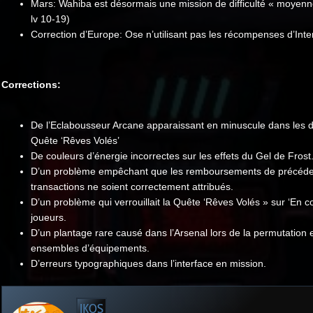
Mars: Wahiba est désormais une mission de difficulté « moyen
lv 10-19)
Correction d’Europe: Ose n’utilisant pas les récompenses d’Inte
Corrections:
De l’Eclabousseur Arcane apparaissant en minuscule dans les dé
Quête ‘Rêves Volés’
De couleurs d’énergie incorrectes sur les effets du Gel de Frost
D’un problème empêchant que les remboursements de précéd
transactions ne soient correctement attribués.
D’un problème qui verrouillait la Quête ‘Rêves Volés » sur ‘En co
joueurs.
D’un plantage rare causé dans l’Arsenal lors de la permutation 
ensembles d’équipements.
D’erreurs typographiques dans l’interface en mission.
IKOS