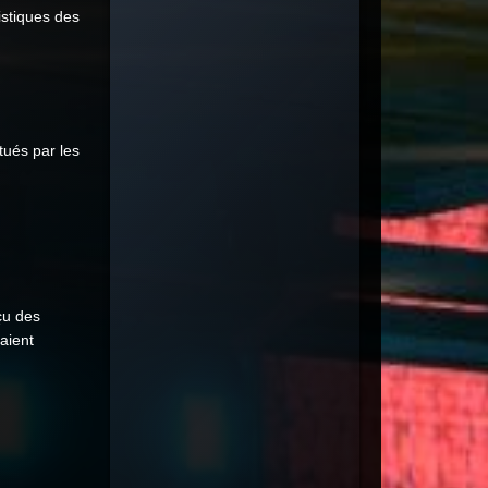
istiques des
tués par les
çu des
raient