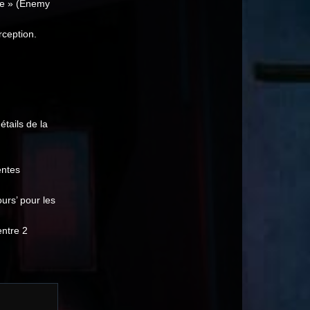
ne » (Enemy
rception.
tails de la
.
entes
urs’ pour les
entre 2