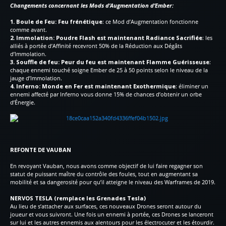
Changements concernant les Mods d’Augmentation d’Ember:
1. Boule de Feu: Feu frénétique
: ce Mod d’Augmentation fonctionne
comme avant.
2. Immolation: Poudre Flash est maintenant Radiance Sacrifiée
: les
alliés à portée d’Affinité recevront 50% de la Réduction aux Dégâts
d’Immolation.
3. Souffle de feu: Peur du feu est maintenant Flamme Guérisseuse
:
chaque ennemi touché soigne Ember de 25 à 50 points selon le niveau de la
jauge d’Immolation.
4. Inferno: Monde en Fer est maintenant Exothermique
: éliminer un
ennemi affecté par Inferno vous donne 15% de chances d’obtenir un orbe
d’Énergie.
REFONTE DE VAUBAN
En revoyant Vauban, nous avons comme objectif de lui faire regagner son
statut de puissant maître du contrôle des foules, tout en augmentant sa
mobilité et sa dangerosité pour qu’il atteigne le niveau des Warframes de 2019.
NERVOS TESLA (remplace les Grenades Tesla)
Au lieu de s’attacher aux surfaces, ces nouveaux Drones seront autour du
joueur et vous suivront. Une fois un ennemi à portée, ces Drones se lanceront
sur lui et les autres ennemis aux alentours pour les électrocuter et les étourdir.