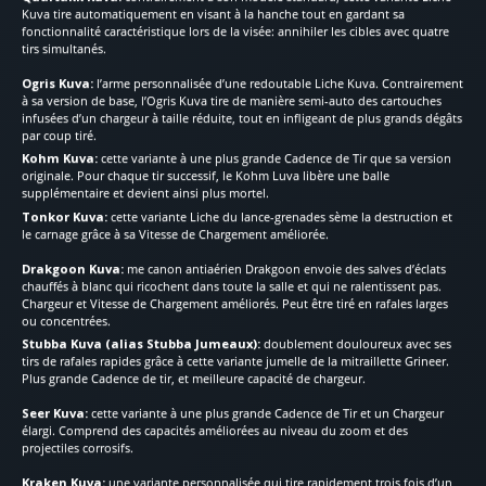
Kuva tire automatiquement en visant à la hanche tout en gardant sa
fonctionnalité caractéristique lors de la visée: annihiler les cibles avec quatre
tirs simultanés.
Ogris Kuva:
l’arme personnalisée d’une redoutable Liche Kuva. Contrairement
à sa version de base, l’Ogris Kuva tire de manière semi-auto des cartouches
infusées d’un chargeur à taille réduite, tout en infligeant de plus grands dégâts
par coup tiré.
Kohm Kuva:
cette variante à une plus grande Cadence de Tir que sa version
originale. Pour chaque tir successif, le Kohm Luva libère une balle
supplémentaire et devient ainsi plus mortel.
Tonkor Kuva:
cette variante Liche du lance-grenades sème la destruction et
le carnage grâce à sa Vitesse de Chargement améliorée.
Drakgoon Kuva:
me canon antiaérien Drakgoon envoie des salves d’éclats
chauffés à blanc qui ricochent dans toute la salle et qui ne ralentissent pas.
Chargeur et Vitesse de Chargement améliorés. Peut être tiré en rafales larges
ou concentrées.
Stubba Kuva (alias Stubba Jumeaux):
doublement douloureux avec ses
tirs de rafales rapides grâce à cette variante jumelle de la mitraillette Grineer.
Plus grande Cadence de tir, et meilleure capacité de chargeur.
Seer Kuva:
cette variante à une plus grande Cadence de Tir et un Chargeur
élargi. Comprend des capacités améliorées au niveau du zoom et des
projectiles corrosifs.
Kraken Kuva:
une variante personnalisée qui tire rapidement trois fois d’un