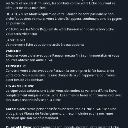
ses Serfs et nœuds d’influence, les combats contre votre Liche pourront se
dérouler de deux manières:
DÉFAITE – si les Mods Requiem de votre Parazon ne sont pas dans le bon
ordre. Vous serez vaincu et votre Liche s’échappera, continuant ainsi de gagner
en puissance.
VICTOIRE – si les Mods Requiem de votre Parazon sont dans le bon ordre.
Vous serez victorieux.
LA VICTOIRE!
Vaincre votre liche vous donne accès à deux options:
VAINCRE:
Exécuter votre Liche avec votre Parazon mettra fin à son immortalité, et vous
pourrez obtenir son Arme Kuva.
CONVERTIR:
Convertir votre Liche avec votre Parazon la corrompt et la fait basculer de
votre côté. Vous aurez ensuite une chance de la voir apparaître pour vous
aider lors de vos combats.
LES ARMES KUVA:
Lorsque vous exécutez une Liche, vous obtiendrez sa variante d’Arme Kuva,
complètement unique à votre Liche. Les armes de bases sont comme ceci, avec
des stats personnalisés selon la Liche:
Karak Kuva:
l’arme personnalisée d’une redoutable Liche Kuva. Elle a une
plus grande Vitesse de Rechargement, un recul moindre et une meilleure
précision que son modèle standard.
Quartakk Kuva:
contrairement à son modèle standard, cette variante Liche