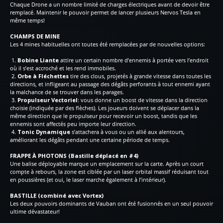
Chaque Drone a un nombre limité de charges électriques avant de devoir être
remplacé. Maintenir le pouvoir permet de lancer plusieurs Nervos Tesla en
même temps!
CHAMPS DE MINE
Les 4 mines habituelles ont toutes été remplacées par de nouvelles options:
1.
Bobine Liante
attire un certain nombre d’ennemis à portée vers l’endroit
où il s’est accroché et les rend immobiles.
2.
Orbe à Fléchettes
tire des clous, projetés à grande vitesse dans toutes les
directions, et infligeant au passage des dégâts perforants à tout ennemi ayant
la malchance de se trouver dans les parages.
3.
Propulseur Vectoriel
: vous donne un boost de vitesse dans la direction
choisie (indiquée par des flèches). Les joueurs doivent se déplacer dans la
même direction que le propulseur pour recevoir un boost, tandis que les
ennemis sont affectés peu importe leur direction.
4.
Tonic Dynamique
s’attachera à vous ou un allié aux alentours,
améliorant les dégâts pendant une certaine période de temps.
FRAPPE À PHOTONS (Bastille déplacé en #4)
Une balise déployable marque un emplacement sur la carte. Après un court
compte à rebours, la zone est ciblée par un laser orbital massif réduisant tout
en poussières (et oui, le laser marche également à l’intérieur).
BASTILLE (combiné avec Vortex)
Les deux pouvoirs dominants de Vauban ont été fusionnés en un seul pouvoir
ultime dévastateur!