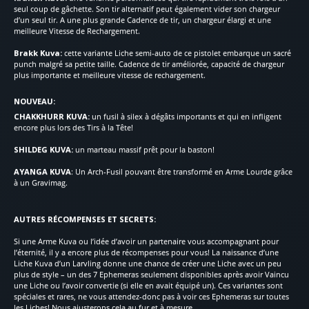
seul coup de gâchette. Son tir alternatif peut également vider son chargeur
d’un seul tir. A une plus grande Cadence de tir, un chargeur élargi et une
meilleure Vitesse de Rechargement.
Brakk Kuva:
cette variante Liche semi-auto de ce pistolet embarque un sacré
punch malgré sa petite taille. Cadence de tir améliorée, capacité de chargeur
plus importante et meilleure vitesse de rechargement.
NOUVEAU:
CHAKKHURR KUVA:
un fusil à silex à dégâts importants et qui en infligent
encore plus lors des Tirs à la Tête!
SHILDEG KUVA:
un marteau massif prêt pour la baston!
AYANGA KUVA
: Un Arch-Fusil pouvant être transformé en Arme Lourde grâce
à un Gravimag.
AUTRES RÉCOMPENSES ET SECRETS:
Si une Arme Kuva ou l’idée d’avoir un partenaire vous accompagnant pour
l’éternité, il y a encore plus de récompenses pour vous! La naissance d’une
Liche Kuva d’un Larvling donne une chance de créer une Liche avec un peu
plus de style – un des 7 Ephemeras seulement disponibles après avoir Vaincu
une Liche ou l’avoir convertie (si elle en avait équipé un). Ces variantes sont
spéciales et rares, ne vous attendez-donc pas à voir ces Ephemeras sur toutes
les Liches! Nous ajusterons cela au fur et à mesure.