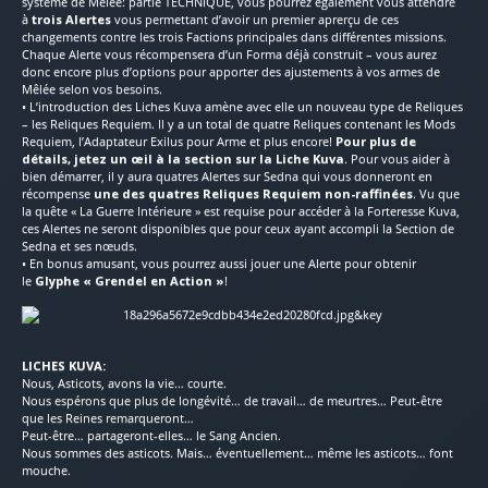
système de Mêlée: partie TECHNIQUE, vous pourrez également vous attendre
à
trois Alertes
vous permettant d’avoir un premier aprerçu de ces
changements contre les trois Factions principales dans différentes missions.
Chaque Alerte vous récompensera d’un Forma déjà construit – vous aurez
donc encore plus d’options pour apporter des ajustements à vos armes de
Mêlée selon vos besoins.
• L’introduction des Liches Kuva amène avec elle un nouveau type de Reliques
– les Reliques Requiem. Il y a un total de quatre Reliques contenant les Mods
Requiem, l’Adaptateur Exilus pour Arme et plus encore!
Pour plus de
détails, jetez un œil à la section sur la Liche Kuva
. Pour vous aider à
bien démarrer, il y aura quatres Alertes sur Sedna qui vous donneront en
récompense
une des quatres Reliques Requiem non-raffinées
. Vu que
la quête « La Guerre Intérieure » est requise pour accéder à la Forteresse Kuva,
ces Alertes ne seront disponibles que pour ceux ayant accompli la Section de
Sedna et ses nœuds.
• En bonus amusant, vous pourrez aussi jouer une Alerte pour obtenir
le
Glyphe « Grendel en Action »
!
LICHES KUVA:
Nous, Asticots, avons la vie… courte.
Nous espérons que plus de longévité… de travail… de meurtres… Peut-être
que les Reines remarqueront…
Peut-être… partageront-elles… le Sang Ancien.
Nous sommes des asticots. Mais… éventuellement… même les asticots… font
mouche.