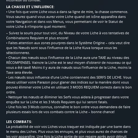
LA CHASSE ET L’INFLUENCE:
• Une fois que votre Liche vous a dans sa ligne de mire, la chasse commence.
Vous saurez quand vous aurez votre Liche quand cet icône apparaîtra dans
votre Navigation et dans vos Menus, vous permettant de voir le Statut de
votre Liche à n’importe quel moment:
– Suivez la souris pour tout voir, du Niveau de votre Liche à vos tentatives de
Combinaisons Requiem et plus encore!
• Faites attention aux zones pourpres dans le Système Origine – cela veut dire
que les Nœuds sont sous l’influence de la Liche Kuva lorsque vous les
sélectionnerez.
• Chacun des nœuds sous l’influence de la Liche aura une TAXE au niveau des
RÉCOMPENSES. Vaincre la Liche est le seul moyen d’obtenir de nouveau ce qui
vous a été taxé! Moins il y aura de nœuds sous l’influence de la Liche, moins la
Taxe sera élevée.
• Les nœuds sous influence d’une Liche contiennent des SERFS DE LICHE. Vous
devez utiliser votre Parazon pour glaner des indices sur la manière dont vous
pouvez éliminer votre Liche en utilisant 3 MODS REQUIEM corrects dans le bon
ordre.
• Nettoyer les nœuds et éliminer les Serfs vous aidera à progresser dans votre
enquête sur la Liche et les 3 Mods Requiem qui lui seront fatals.
• Une fois les 3 Mods connus, connaître le bon ordre vous demandera de faire
plusieurs essais lors de vos combats contre la Liche – bonne chance!
LES COMBATS:
La probabilité de voir vos Liches vous traquer est indiquée par une barre dans
le menu des Liches. Plus vous les ennuyez, et plus vous aurez de chances de
les voir apparaître. Une fois la Liche sortie de son repaire après avoir détruit