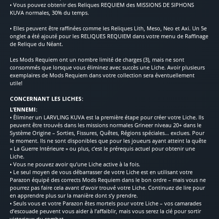
• Vous pouvez obtenir des Reliques REQUIEM des MISSIONS DE SIPHONS
KUVA normales, 30% du temps.
• Elles peuvent être raffinées comme les Reliques Lith, Meso, Neo et Axi. Un 5e
onglet a été ajouté pour les RELIQUES REQUIEM dans votre menu de Raffinage
de Relique du Néant.
Les Mods Requiem ont un nombre limité de charges (3), mais ne sont
consommés que lorsque vous éliminez avec succès une Liche. Avoir plusieurs
exemplaires de Mods Requiem dans votre collection sera éventuellement
utile!
CONCERNANT LES LICHES:
L’ENNEMI:
• Éliminer un LARVLING KUVA est la première étape pour créer votre Liche. Ils
peuvent être trouvés dans les missions normales Grineer niveau 20+ dans le
Système Origine – Sorties, Fissures, Quêtes, Régions spéciales… exclues. Pour
le moment. Ils ne sont disponibles que pour les joueurs ayant atteint la quête
« La Guerre Intérieure » ou plus, c’est le prérequis actuel pour obtenir une
Liche.
• Vous ne pouvez avoir qu’une Liche active à la fois.
• Le seul moyen de vous débarrasser de votre Liche est en utilisant votre
Parazon équipé des corrects Mods Requiem dans le bon ordre – mais vous ne
pourrez pas faire cela avant d’avoir trouvé votre Liche. Continuez de lire pour
en apprendre plus sur la manière dont s’y prendre.
• Seuls vous et votre Parazon êtes mortels pour votre Liche – vos camarades
d’escouade peuvent vous aider à l’affaiblir, mais vous serez la clé pour sortir
victorieux du combat.