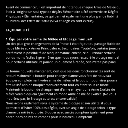
Avant de commencer, il est important de noter que chaque Arme de Mêlée qui
était à l’origine un seul type de dégâts Élémentaire a été convertie en Dégâts
Physiques + Élémentaires, ce qui permet également une plus grande fiabilité
au niveau des Effets de Statut (Silva et Aegis en sont exclus).
LA JOUABILITÉ
1. Équiper votre arme de Mêlée et blocage manuel!
Un des plus gros changements de la Phase 1 était l’ajout du passage fluide de
mode Mêlée aux Armes Principales et Secondaires. Toutefois, certains joueurs
préféraient la possibilité de bloquer manuellement, ce qui rendait certains
builds moins faciles à gérer. Bien que nous ayons restauré le blocage manuel
pour certains utilisateurs jouant uniquement à l’épée, cela n’était pas pareil.
La bonne nouvelle maintenant, c’est que ces deux fonctionnalités sont de
retour! Maintenir le bouton pour changer d’arme vous fera de nouveau
équiper complètement votre arme de mêlée, et le bouton pour viser pourra
être utilisé afin de bloquer manuellement tout en étant sous ce mode.
Maintenir le bouton de changement d’arme en ayant une Arme Exaltée de
Mêlée vous bloquera également en mode Arme de mêlée Exaltée! (Ne vous
inquiétez pas, le Blocage auto est encore valide!)
Nous avons également revu le système de blocage et son utilité: il vous
permettra d’éviter 100% des dégâts, avec un angle de blocage selon le type
d’arme de mêlée équipée. Bloquer avec succès comptera également pour
obtenir des points de combos pour le nouveau Compteur!