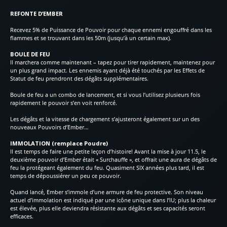
REFONTE D’EMBER
Recevez 5% de Puissance de Pouvoir pour chaque ennemi engouffré dans les
flammes et se trouvant dans les 50m (jusqu’à un certain max).
BOULE DE FEU
Il marchera comme maintenant – tapez pour tirer rapidement, maintenez pour
un plus grand impact. Les ennemis ayant déjà été touchés par les Effets de
Statut de feu prendront des dégâts supplémentaires.
Boule de feu a un combo de lancement, et si vous l’utilisez plusieurs fois
rapidement le pouvoir s’en voit renforcé.
Les dégâts et la vitesse de chargement s’ajusteront également sur un des
nouveaux Pouvoirs d’Ember…
IMMOLATION (remplace Poudre)
Il est temps de faire une petite leçon d’histoire! Avant la mise à jour 11.5, le
deuxième pouvoir d’Ember était « Surchauffe », et offrait une aura de dégâts de
feu la protégeant également du feu. Quasiment SIX années plus tard, il est
temps de dépoussiérer un peu ce pouvoir.
Quand lancé, Ember s’immole d’une armure de feu protective. Son niveau
actuel d’immolation est indiqué par une icône unique dans l’IU; plus la chaleur
est élevée, plus elle deviendra résistante aux dégâts et ses capacités seront
efficaces.