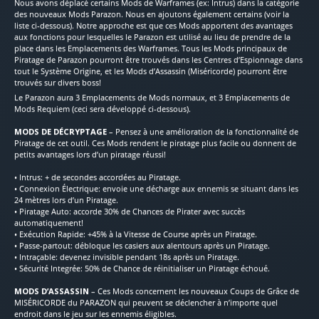
Nous avons déplacé certains Mods de Warframes (ex: Intrus) dans la catégorie
des nouveaux Mods Parazon. Nous en ajoutons également certains (voir la
liste ci-dessous). Notre approche est que ces Mods apportent des avantages
aux fonctions pour lesquelles le Parazon est utilisé au lieu de prendre de la
place dans les Emplacements des Warframes. Tous les Mods principaux de
Piratage de Parazon pourront être trouvés dans les Centres d’Espionnage dans
tout le Système Origine, et les Mods d’Assassin (Miséricorde) pourront être
trouvés sur divers boss!
Le Parazon aura 3 Emplacements de Mods normaux, et 3 Emplacements de
Mods Requiem (ceci sera développé ci-dessous).
MODS DE DÉCRYPTAGE
– Pensez à une amélioration de la fonctionnalité de
Piratage de cet outil. Ces Mods rendent le piratage plus facile ou donnent de
petits avantages lors d’un piratage réussi!
• Intrus: + de secondes accordées au Piratage.
• Connexion Électrique: envoie une décharge aux ennemis se situant dans les
24 mètres lors d’un Piratage.
• Piratage Auto: accorde 30% de Chances de Pirater avec succès
automatiquement!
• Exécution Rapide: +45% à la Vitesse de Course après un Piratage.
• Passe-partout: débloque les casiers aux alentours après un Piratage.
• Intraçable: devenez invisible pendant 18s après un Piratage.
• Sécurité Integrée: 50% de Chance de réinitialiser un Piratage échoué.
MODS D’ASSASSIN
– Ces Mods concernent les nouveaux Coups de Grâce de
MISÉRICORDE du PARAZON qui peuvent se déclencher à n’importe quel
endroit dans le jeu sur les ennemis éligibles.