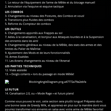
1. Le retour de l’équipement de l’arme de Mêlée et du blocage manuel!
2. Annulation via l’esquive et esquive tactique
LES COMBOS
3. Changements au niveau des Postures, des Combos et vous!
4. Transitions plus fluides des combos
5. Refonte du Compteur de combos
LES OUTILS
6. Changements apportés aux Frappes au sol
7. Adieu à la canalisation, et bonjour aux Attaques lourdes et à la Suspension
des ennemis dans les airs!
8. Changements généraux au niveau de la Mêlée, des stats des armes et des
limites du Palier de Maîtrise
9. Ajustement des Mods et de leurs fonctionnalités
10. Armes Exaltées
11. Les écrans: changements au niveau de l’Arsenal
LES PARTIES TECHNIQUES
12. Visée assistée
13. « Doigts collants » lors du passage en mode Mêlée!
LE FUTUR
14. Canalisation 2.0, ou « Mode Rage » et futurs plans!
Comme vous pouvez le voir, cette section sera plutôt longue! Préparez-donc
une bonne tasse de Greedy Milk, et apprenez-en plus sur la manière dont vous
pourrez transformer vos ennemis en salsa avec votre arme de Mêlée favorite!