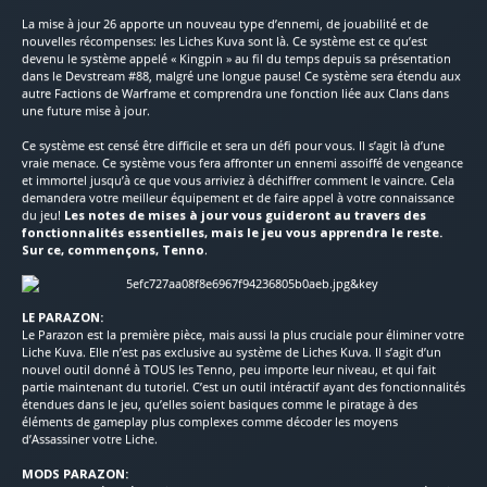
La mise à jour 26 apporte un nouveau type d’ennemi, de jouabilité et de
nouvelles récompenses: les Liches Kuva sont là. Ce système est ce qu’est
devenu le système appelé « Kingpin » au fil du temps depuis sa présentation
dans le Devstream #88, malgré une longue pause! Ce système sera étendu aux
autre Factions de Warframe et comprendra une fonction liée aux Clans dans
une future mise à jour.
Ce système est censé être difficile et sera un défi pour vous. Il s’agit là d’une
vraie menace. Ce système vous fera affronter un ennemi assoiffé de vengeance
et immortel jusqu’à ce que vous arriviez à déchiffrer comment le vaincre. Cela
demandera votre meilleur équipement et de faire appel à votre connaissance
du jeu!
Les notes de mises à jour vous guideront au travers des
fonctionnalités essentielles, mais le jeu vous apprendra le reste.
Sur ce, commençons, Tenno
.
LE PARAZON:
Le Parazon est la première pièce, mais aussi la plus cruciale pour éliminer votre
Liche Kuva. Elle n’est pas exclusive au système de Liches Kuva. Il s’agit d’un
nouvel outil donné à TOUS les Tenno, peu importe leur niveau, et qui fait
partie maintenant du tutoriel. C’est un outil intéractif ayant des fonctionnalités
étendues dans le jeu, qu’elles soient basiques comme le piratage à des
éléments de gameplay plus complexes comme décoder les moyens
d’Assassiner votre Liche.
MODS PARAZON: