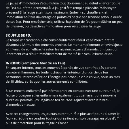
La jauge d’Immolation s’accumulera tout doucement au début – lancer Boule
de Feu ou Inferno permettra à la jauge d’être remplie plus vite. Mais soyez
prévenu! Si la jauge atteint son maximum, Ember « surchauffera », et
Immolation coûtera davantage de points d’Énergie par seconde selon la durée
de cet état. Pour empêcher cela, utilisez Explosion de feu pour relâcher un peu
de pression, ou désactivez Immolation pour réinitialiser la jauge.
SOUFFLE DE FEU
Le temps d’incantation a été considérablement réduit et ce Pouvoir retire
désormais l’Armure des ennemis proches. Le montant d’Armure enlevé s’ajuste
au niveau de son efficacité selon les niveaux actuels d’Immolation. Lors du
lancement cela réduit immédiatement de moitié le niveau d’Immolation.
INFERNO (remplace Monde en Feu)
En lançant Inferno, tous les ennemis à portée de vue sont frappés par une
comète enflammée, les brûlant chacun à l’intérieur d’un cercle de feu
personnel. Inferno coûte de l’Énergie pour chaque cible en vue, pour un max
de 10 cibles, après quoi les autres ennemis sont libérés.
Si un ennemi enflammé par Inferno entre en contact avec une autre unité, le
feu se propagera et les enflammera également tout en ayant une nouvelle
durée du pouvoir. Les Dégâts de feu de l’Aoe s’ajustent avec le niveau
d’Immolation actuel.
Avec ces changements, les joueurs auront un rôle plus actif pour « allumer le
feu » et réduire en cendres tout ce qui se tient sur son passage, en plus d’offrir
plus de protection pour la fragile d’Ember.