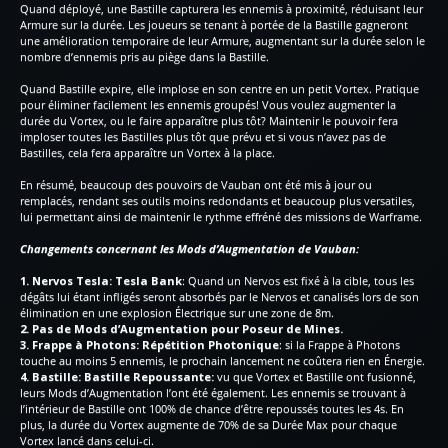
Quand déployé, une Bastille capturera les ennemis à proximité, réduisant leur
Armure sur la durée. Les joueurs se tenant à portée de la Bastille gagneront
une amélioration temporaire de leur Armure, augmentant sur la durée selon le
nombre d’ennemis pris au piège dans la Bastille.
Quand Bastille expire, elle implose en son centre en un petit Vortex. Pratique
pour éliminer facilement les ennemis groupés! Vous voulez augmenter la
durée du Vortex, ou le faire apparaître plus tôt? Maintenir le pouvoir fera
imploser toutes les Bastilles plus tôt que prévu et si vous n’avez pas de
Bastilles, cela fera apparaître un Vortex à la place.
En résumé, beaucoup des pouvoirs de Vauban ont été mis à jour ou
remplacés, rendant ses outils moins redondants et beaucoup plus versatiles,
lui permettant ainsi de maintenir le rythme effréné des missions de Warframe.
Changements concernant les Mods d’Augmentation de Vauban:
1. Nervos Tesla: Tesla Bank
: Quand un Nervos est fixé à la cible, tous les
dégâts lui étant infligés seront absorbés par le Nervos et canalisés lors de son
élimination en une explosion Électrique sur une zone de 8m.
2. Pas de Mods d’Augmentation pour Poseur de Mines.
3. Frappe à Photons: Répétition Photonique
: si la Frappe à Photons
touche au moins 5 ennemis, le prochain lancement ne coûtera rien en Énergie.
4. Bastille: Bastille Repoussante:
vu que Vortex et Bastille ont fusionné,
leurs Mods d’Augmentation l’ont été également. Les ennemis se trouvant à
l’intérieur de Bastille ont 100% de chance d’être repoussés toutes les 4s. En
plus, la durée du Vortex augmente de 70% de sa Durée Max pour chaque
Vortex lancé dans celui-ci.