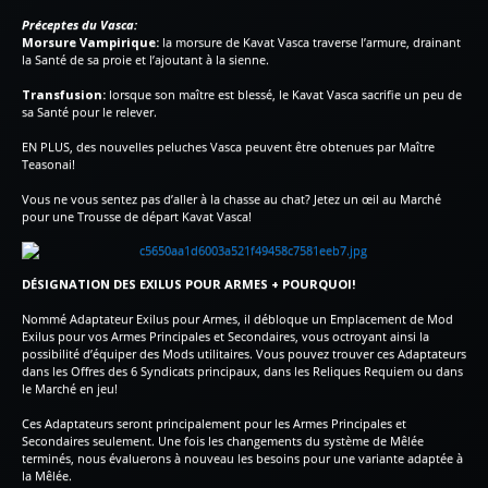
Préceptes du Vasca:
Morsure Vampirique:
la morsure de Kavat Vasca traverse l’armure, drainant
la Santé de sa proie et l’ajoutant à la sienne.
Transfusion:
lorsque son maître est blessé, le Kavat Vasca sacrifie un peu de
sa Santé pour le relever.
EN PLUS, des nouvelles peluches Vasca peuvent être obtenues par Maître
Teasonai!
Vous ne vous sentez pas d’aller à la chasse au chat? Jetez un œil au Marché
pour une Trousse de départ Kavat Vasca!
DÉSIGNATION DES EXILUS POUR ARMES + POURQUOI!
Nommé Adaptateur Exilus pour Armes, il débloque un Emplacement de Mod
Exilus pour vos Armes Principales et Secondaires, vous octroyant ainsi la
possibilité d’équiper des Mods utilitaires. Vous pouvez trouver ces Adaptateurs
dans les Offres des 6 Syndicats principaux, dans les Reliques Requiem ou dans
le Marché en jeu!
Ces Adaptateurs seront principalement pour les Armes Principales et
Secondaires seulement. Une fois les changements du système de Mêlée
terminés, nous évaluerons à nouveau les besoins pour une variante adaptée à
la Mêlée.