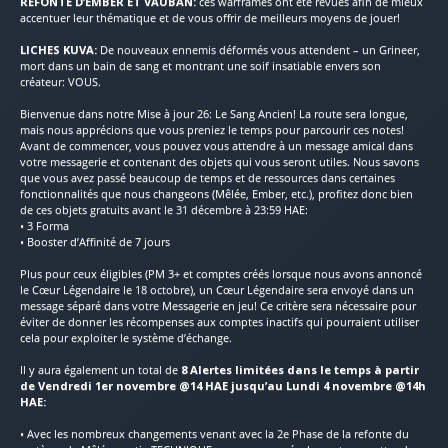
REFONTE D’EMBER ET VAUBAN:
ces warframes ont été revues afin de mieux
accentuer leur thématique et de vous offrir de meilleurs moyens de jouer!
LICHES KUVA:
De nouveaux ennemis déformés vous attendent – un Grineer,
mort dans un bain de sang et montrant une soif insatiable envers son
créateur: VOUS.
Bienvenue dans notre Mise à jour 26: Le Sang Ancien! La route sera longue,
mais nous apprécions que vous preniez le temps pour parcourir ces notes!
Avant de commencer, vous pouvez vous attendre à un message amical dans
votre messagerie et contenant des objets qui vous seront utiles. Nous savons
que vous avez passé beaucoup de temps et de ressources dans certaines
fonctionnalités que nous changeons (Mêlée, Ember, etc.), profitez donc bien
de ces objets gratuits avant le 31 décembre à 23:59 HAE:
• 3 Forma
• Booster d’Affinité de 7 jours
Plus pour ceux éligibles (PM 3+ et comptes créés lorsque nous avons annoncé
le Cœur Légendaire le 18 octobre), un Cœur Légendaire sera envoyé dans un
message séparé dans votre Messagerie en jeu! Ce critère sera nécessaire pour
éviter de donner les récompenses aux comptes inactifs qui pourraient utiliser
cela pour exploiter le système d’échange.
Il y aura également un total de
8 Alertes limitées dans le temps à partir
de Vendredi 1er novembre @14 HAE jusqu’au Lundi 4 novembre @14h
HAE:
• Avec les nombreux changements venant avec la 2e Phase de la refonte du