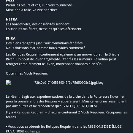
FASS
Parmi les pleurs et cris, l’univers tourmenté
Miné par la folie, va vite péricliter
NETRA
Les hordes viles, des obscénités scandent
Louant les maléfices, desseins qu’elles défendent
KHRA
Des plans tangents jusqu’aux formations éthérées
Nous finissons mal, comme nous avions commencé
Les Reliques Requiem contiennent également un nouvel objet – la Brisure
Riven! Un bout de Riven fragmenté. D’après les rumeurs, Palladino peut
reforger complètement le Riven, moyennant finances bien sûr.
Obtenir les Mods Requiem:
Le Néant réagit aux expérimentations de la Liche dans la Forteresse Kuva – et
pour la première fois des Fissures y apparaissent! Mais celles-ci ne ressemblent
pas aux autres et ne répondent qu’aux RELIQUES REQUIEM.
Il y a 4 Reliques Requiem – chacune contenant 2 Mods Requiem. Récupérez-les
toutes!
• Vous pouvez obtenir les Reliques Requiem dans les MISSIONS DE DÉLUGE
KUVA, 100% du temps.