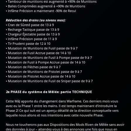
• Tambour de munitions est augmenté à +90% de Munitions
• Balles Comprimées augmenté à +90% de Munitions
• Infâme Précision a maintenant -90% de Recul
Réduction des drains (au niveau max):
• Cran de Sûreté passe de 13 à 9
• Recharge Tactique passe de 13 à 9
• Chargeur Éjectable passe de 13 à 9
• Infâme Précision passe de 11 à 9
• Tir Prudent passe de 12 à 10
• Mutation de Munitions de Fusil passe de 9 à 7
• Mutation de Fusil Accrue passe de 14 à 10
• Mutation de Munitions de Fusil à Pompe passe de 9 à 7
• Mutation de Fusil à Pompe Accrue passe de 14 à 10
• Mutation de Flèches passe de 9 à 7
• Mutation de Munitions de Pistolet passe de 9 à 7
• Mutation de Pistolet Accrue passe de 14 à 10
• Mutation de Munitions de Fusil de Sniper passe de 9 à 7
2e PHASE du système de Mêlée: partie TECHNIQUE
Cette MàJ apporte du changement dans Warframe. Ces derniers mois vous
avez eu la Phase 1 entre les mains. Il est temps maintenant d’introduire la
Phase 2! Ce qui suit est un aperçu détaillé de la direction conceptuelle vers
laquelle nous allons et nos intentions avec cette nouvelle Phase.
Nous ne toucherons pas aux Dispositions des Mods Riven de Mêlée sans avoir
des données à jour – attendez-vous à des annonces une fois que nous en