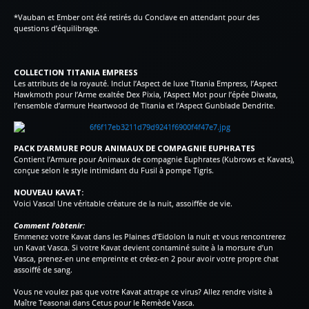
*Vauban et Ember ont été retirés du Conclave en attendant pour des
questions d’équilibrage.
COLLECTION TITANIA EMPRESS
Les attributs de la royauté. Inclut l’Aspect de luxe Titania Empress, l’Aspect
Hawkmoth pour l’Arme exaltée Dex Pixia, l’Aspect Mot pour l’épée Diwata,
l’ensemble d’armure Heartwood de Titania et l’Aspect Gunblade Dendrite.
PACK D’ARMURE POUR ANIMAUX DE COMPAGNIE EUPHRATES
Contient l’Armure pour Animaux de compagnie Euphrates (Kubrows et Kavats),
conçue selon le style intimidant du Fusil à pompe Tigris.
NOUVEAU KAVAT:
Voici Vasca! Une véritable créature de la nuit, assoiffée de vie.
Comment l’obtenir:
Emmenez votre Kavat dans les Plaines d’Eidolon la nuit et vous rencontrerez
un Kavat Vasca. Si votre Kavat devient contaminé suite à la morsure d’un
Vasca, prenez-en une empreinte et créez-en 2 pour avoir votre propre chat
assoiffé de sang.
Vous ne voulez pas que votre Kavat attrape ce virus? Allez rendre visite à
Maître Teasonai dans Cetus pour le Remède Vasca.