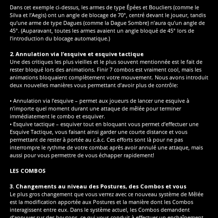
Dans cet exemple ci-dessus, les armes de type Épées et Boucliers (comme le
Silva et l’Aegis) ont un angle de blocage de 70°, centré devant le joueur, tandis
qu’une arme de type Dagues (comme la Dague Sombre) n’aura qu’un angle de
45°. (Auparavant, toutes les armes avaient un angle bloqué de 45° lors de
l’introduction du blocage automatique.)
2. Annulation via l’esquive et esquive tactique
Une des critiques les plus vieilles et le plus souvent mentionnée est le fait de
rester bloqué lors des animations. Finir 7 combos est vraiment cool, mais les
animations bloquaient complètement votre mouvement. Nous avons introduit
deux nouvelles manières vous permettant d’avoir plus de contrôle:
• Annulation via l’esquive – permet aux joueurs de lancer une esquive à
n’importe quel moment durant une attaque de mêlée pour terminer
immédiatement le combo et esquiver.
• Esquive tactique – esquiver tout en bloquant vous permet d’effectuer une
Esquive Tactique, vous faisant ainsi garder une courte distance et vous
permettant de rester à portée au c.à.c. Ces efforts sont là pour ne pas
interrompre le rythme de votre combat après avoir annulé une attaque, mais
aussi pour vous permettre de vous échapper rapidement!
LES COMBOS
3. Changements au niveau des Postures, des Combos et vous
Le plus gros changement que vous verrez avec ce nouveau système de Mêlée
est la modification apportée aux Postures et la manière dont les Combos
interagissent entre eux. Dans le système actuel, les Combos demandent
d’appuyer sur des boutons, ce qui vous conduit à effectuer un enchaînement