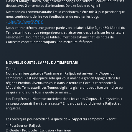
L’Aspect Mirage Oneiro, originellement conçu par l’artiste CleoNaturin, fait ses
débuts avec 2 ensembles d’animations Deluxe Noble et Agile !
Notre tableau communautaire Trello continuera d’être mis à jour pendant que
nous continuons de lire vos feedbacks et de récolter les bugs
:
https://wrfr.me/3cWj1z1
Nous en transférons une grande partie vers le label « Mise à jour 30: l’Appel du
Tempestarii », et nous réorganiserons et laisserons des détails sur les cartes, le
cas échéant ! Pour rappel, ce tableau n’est pas exhaustif et les notes de
Correctifs constitueront toujours une meilleure référence.
NOUVELLE QUÊTE : L’APPEL DU TEMPESTARII
Tenno!
Notre première quête de Warframe en Railjack est arrivée ! « L’Appel du
Tempestarii » est une quête solo qui vous amène à grands tapages dans les
régions Proxima. Aventurez-vous dans le territoire Corpus et répondez à
l’Appel du Tempestarii. Les Tennos vigilants glaneront peut-être un indice sur
ce qui viendra une fois la quête terminée…
Les Tempêtes du Néant se succèdent dans les zones Corpus… Un mystérieux
vaisseau pourrait-il en être la cause ? Embarquez à bord de votre Railjack et
enquêtez.
Les prérequis pour accéder à la quête de « L’Appel du Tempestarii » sont :
1. Posséder un Railjack
2. Quête « Protocole : Exclusion » terminée