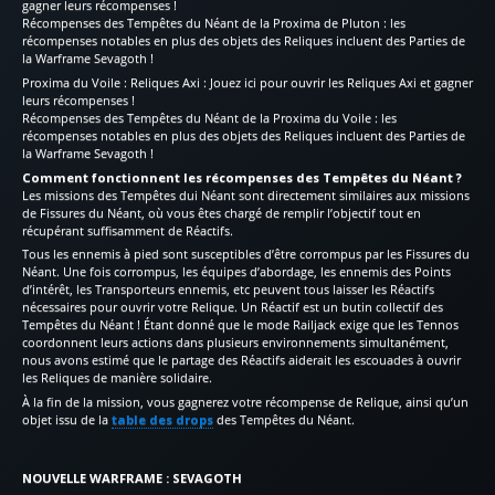
gagner leurs récompenses !
Récompenses des Tempêtes du Néant de la Proxima de Pluton : les
récompenses notables en plus des objets des Reliques incluent des Parties de
la Warframe Sevagoth !
Proxima du Voile : Reliques Axi : Jouez ici pour ouvrir les Reliques Axi et gagner
leurs récompenses !
Récompenses des Tempêtes du Néant de la Proxima du Voile : les
récompenses notables en plus des objets des Reliques incluent des Parties de
la Warframe Sevagoth !
Comment fonctionnent les récompenses des Tempêtes du Néant ?
Les missions des Tempêtes dui Néant sont directement similaires aux missions
de Fissures du Néant, où vous êtes chargé de remplir l’objectif tout en
récupérant suffisamment de Réactifs.
Tous les ennemis à pied sont susceptibles d’être corrompus par les Fissures du
Néant. Une fois corrompus, les équipes d’abordage, les ennemis des Points
d’intérêt, les Transporteurs ennemis, etc peuvent tous laisser les Réactifs
nécessaires pour ouvrir votre Relique. Un Réactif est un butin collectif des
Tempêtes du Néant ! Étant donné que le mode Railjack exige que les Tennos
coordonnent leurs actions dans plusieurs environnements simultanément,
nous avons estimé que le partage des Réactifs aiderait les escouades à ouvrir
les Reliques de manière solidaire.
À la fin de la mission, vous gagnerez votre récompense de Relique, ainsi qu’un
objet issu de la
table des drops
des Tempêtes du Néant.
NOUVELLE WARFRAME : SEVAGOTH