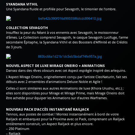
SYANDANA VITHIL
Une Syandana fluide et profilée pour Sevagoth, le timonier de l’ombre.
COLLECTION SEVAGOTH
Insufflez la peur du Néant à vos ennemis avec Sevagoth, le moissonneur
d’âmes. La Collection comprend Sevagoth, le casque Sevagoth Lucifuge, l’arme
secondaire Épitaphe, la Syandana Vithil et des Boosters d’Affinité et de Crédits
de 3 jours.
NOUVEL ASPECT DE LUXE MIRAGE ONEIRO + ANIMATIONS
Dansez dans des rêves obscurs avec cet Aspect espiègle inspiré des arlequins.
L’Aspect Mirage Oneiro, originellement conçu par l’artiste CleoNaturin, fait ses
débuts avec 2 ensembles d’animations Deluxe Noble et Agile !
Celles-ci sont similaires aux autres Animations de luxe (Khora Urushu, etc.) ;
elles sont disponibles pour Mirage et Mirage Prime, mais Mirage Oneiro doit
être achetée pour équiper les Animations sur d’autres Warframes.
NOUVEAU PACK D’ACCÈS INSTANTANÉ RAILJACK
Tennos, aux postes de combat ! Montez instantanément à bord de votre
Railjack et embarquez pour la Proxima avec ce Pack, comprenant un Railjack
entièrement construit, un Aspect Railjack et plus encore.
– 250 Platinum
– Railjack