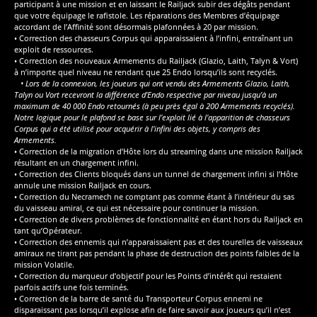
participant à une mission et en laissant le Railjack subir des dégâts pendant
que votre équipage le rafistole. Les réparations des Membres d’équipage
accordant de l’Affinité sont désormais plafonnées à 20 par mission.
• Correction des chasseurs Corpus qui apparaissaient à l’infini, entraînant un
exploit de ressources.
• Correction des nouveaux Armements du Railjack (Glazio, Laith, Talyn & Vort)
à n’importe quel niveau ne rendant que 25 Endo lorsqu’ils sont recyclés.
• Lors de la connexion, les joueurs qui ont vendu des Armements Glazio, Laith,
Talyn ou Vort recevront la différence d’Endo respective par niveau jusqu’à un
maximum de 40 000 Endo retournés (à peu près égal à 200 Armements recyclés).
Notre logique pour le plafond se base sur l’exploit lié à l’apparition de chasseurs
Corpus qui a été utilisé pour acquérir à l’infini des objets, y compris des
Armements.
• Correction de la migration d’Hôte lors du streaming dans une mission Railjack
résultant en un chargement infini.
• Correction des Clients bloqués dans un tunnel de chargement infini si l’Hôte
annule une mission Railjack en cours.
• Correction du Necramech ne comptant pas comme étant à l’intérieur du sas
du vaisseau amiral, ce qui est nécessaire pour continuer la mission.
• Correction de divers problèmes de fonctionnalité en étant hors du Railjack en
tant qu’Opérateur.
• Correction des ennemis qui n’apparaissaient pas et des tourelles de vaisseaux
amiraux ne tirant pas pendant la phase de destruction des points faibles de la
mission Volatile.
• Correction du marqueur d’objectif pour les Points d’intérêt qui restaient
parfois actifs une fois terminés.
• Correction de la barre de santé du Transporteur Corpus ennemi ne
disparaissant pas lorsqu’il explose afin de faire savoir aux joueurs qu’il n’est