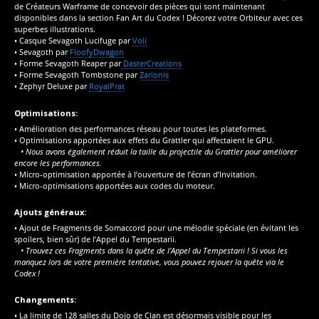
de Créateurs Warframe de concevoir des pièces qui sont maintenant
disponibles dans la section Fan Art du Codex ! Décorez votre Orbiteur avec ces
superbes illustrations.
• Casque Sevagoth Lucifuge par
Voli
• Sevagoth par
FloofyDwagon
• Forme Sevagoth Reaper par
DasterCreations
• Forme Sevagoth Tombstone par
Zarionis
• Zephyr Deluxe par
RoyalPrat
Optimisations:
• Amélioration des performances réseau pour toutes les plateformes.
• Optimisations apportées aux effets du Grattler qui affectaient le GPU.
• Nous avons également réduit la taille du projectile du Grattler pour améliorer
encore les performances.
• Micro-optimisation apportée à l’ouverture de l’écran d’Invitation.
• Micro-optimisations apportées aux codes du moteur.
Ajouts généraux:
• Ajout de Fragments de Somaccord pour une mélodie spéciale (en évitant les
spoilers, bien sûr) de l’Appel du Tempestarii.
• Trouvez ces Fragments dans la quête de l’Appel du Tempestarii ! Si vous les
manquez lors de votre première tentative, vous pouvez rejouer la quête via le
Codex !
Changements:
• La limite de 128 salles du Dojo de Clan est désormais visible pour les