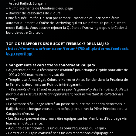
– Aspect Railjack Sungem
– 4 Emplacements de Membres d’équipage
– Booster de Ressources de 7 jours
Offre à durée limitée. Un seul par compte. L’achat de ce Pack complétera
automatiquement la Quête de l’Archwing qui est un prérequis pour jouer en
mode Railjack. Vous pouvez rejouer la Quête de l’Archwing depuis le Codex à
bord de votre Orbiteur.
TOPIC DE RAPPORTS DES BUGS ET FEEDBACKS DE LA MAJ 30
:
https://forums.warframe.com/forum/1780-all-platforms-feedback-
bug-reporting/
Changements et corrections concernant Railjack:
• Augmentation de la récompense d’Affinité pour chaque Orphix pour aller de
1 000 à 2 000 maximum au niveau 60.
• Temple Iota, Amas Ogal, Ceinture Korms et Amas Bendar dans la Proxima de
la Terre ont désormais un Point d’intérêt garanti.
• Des Points d’intérêt sont nécessaires pour le gameplay des Tempêtes du Néant
pour que des Fissures du Néant apparaissent, vous permettant de collecter des
Réactifs.
• Le Membre d’équipage affecté au poste de pilote maintiendra désormais le
Railjack stable lorsque vous ou un coéquipier utilisez la Pièce Principale ou la
Catapulte d’Archwing.
• Les Sceaux peuvent désormais être équipés sur les Membres d’équipage via
leur écran d’Apparence.
• Ajout de descriptions plus uniques pour l’équipage du Railjack.
• Correction du gain d’Affinité sans fin des réparations d’équipage en