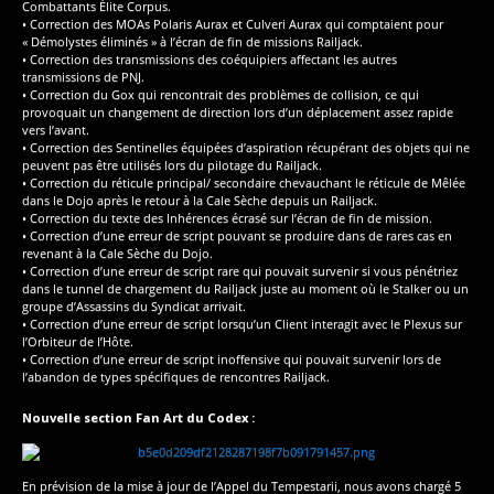
Combattants Élite Corpus.
• Correction des MOAs Polaris Aurax et Culveri Aurax qui comptaient pour
« Démolystes éliminés » à l’écran de fin de missions Railjack.
• Correction des transmissions des coéquipiers affectant les autres
transmissions de PNJ.
• Correction du Gox qui rencontrait des problèmes de collision, ce qui
provoquait un changement de direction lors d’un déplacement assez rapide
vers l’avant.
• Correction des Sentinelles équipées d’aspiration récupérant des objets qui ne
peuvent pas être utilisés lors du pilotage du Railjack.
• Correction du réticule principal/ secondaire chevauchant le réticule de Mêlée
dans le Dojo après le retour à la Cale Sèche depuis un Railjack.
• Correction du texte des Inhérences écrasé sur l’écran de fin de mission.
• Correction d’une erreur de script pouvant se produire dans de rares cas en
revenant à la Cale Sèche du Dojo.
• Correction d’une erreur de script rare qui pouvait survenir si vous pénétriez
dans le tunnel de chargement du Railjack juste au moment où le Stalker ou un
groupe d’Assassins du Syndicat arrivait.
• Correction d’une erreur de script lorsqu’un Client interagit avec le Plexus sur
l’Orbiteur de l’Hôte.
• Correction d’une erreur de script inoffensive qui pouvait survenir lors de
l’abandon de types spécifiques de rencontres Railjack.
Nouvelle section Fan Art du Codex :
En prévision de la mise à jour de l’Appel du Tempestarii, nous avons chargé 5