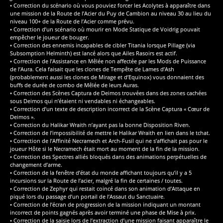
• Correction du scénario où vous pouviez forcer les Acolytes à apparaître dans
une mission de la Route de l’Acier du Puy de Cambion au niveau 30 au lieu du
niveau 100+ de la Route de l’Acier comme prévu.
• Correction d’un scénario où mourir en Mode Statique de Voidrig pouvait
empêcher le joueur de bouger.
• Correction des ennemis incapables de cibler Titania lorsque Pillage (via
Subsomption Helminth) est lancé alors que Ailes Rasoirs est actif.
• Correction de l’Assistance en Mêlée non affectée par les Mods de Puissance
de l’Aura. Cela faisait que les clones de Tempête de Lames d’Ash
(probablement aussi les clones de Mirage et d’Equinox) vous donnaient des
buffs de durée de combo de Mêlée de leurs Auras.
• Correction des Scènes Captura de Deimos trouvées dans des zones cachées
sous Deimos qui n’étaient ni vendables ni échangeables.
• Correction d’un texte de description incorrect de la Scène Captura « Cœur de
Deimos ».
• Correction du Halikar Wraith n’ayant pas la bonne Disposition Riven.
• Correction de l’impossibilité de mettre le Halikar Wraith en lien dans le tchat.
• Correction de l’Affinité Necramech et Arch-Fusil qui ne s’affichait pas pour le
joueur Hôte si le Necramech était mort au moment de la fin de la mission.
• Correction des Spectres alliés bloqués dans des animations perpétuelles de
changement d’arme.
• Correction de la fenêtre d’état du monde affichant toujours qu’il y a 5
incursions sur la Route de l’acier, malgré la fin de certaines / toutes.
• Correction de Zephyr qui restait coincé dans son animation d’Attaque en
piqué lors du passage d’un portail de l’Assaut du Sanctuaire.
• Correction de l’écran de progression de la mission indiquant un montant
incorrect de points gagnés après avoir terminé une phase de Mise à prix.
• Correction de la saisie lors de l’extraction d’une mission faisant apparaître le