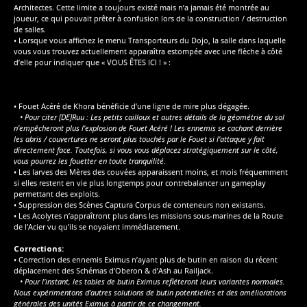
Architectes. Cette limite a toujours existé mais n’a jamais été montrée au
joueur, ce qui pouvait prêter à confusion lors de la construction / destruction
de salles.
• Lorsque vous affichez le menu Transporteurs du Dojo, la salle dans laquelle
vous vous trouvez actuellement apparaîtra estompée avec une flèche à côté
d’elle pour indiquer que « VOUS ÊTES ICI ! » :
• Fouet Acéré de Khora bénéficie d’une ligne de mire plus dégagée.
• Pour citer [DE]Ruu : Les petits cailloux et autres détails de la géométrie du sol
n’empêcheront plus l’explosion de Fouet Acéré ! Les ennemis se cachant derrière
les abris / couvertures ne seront plus touchés par le Fouet si l’attaque y fait
directement face. Toutefois, si vous vous déplacez stratégiquement sur le côté,
vous pourrez les fouetter en toute tranquilité.
• Les larves des Mères des couvées apparaissent moins, et mois fréquemment
si elles restent en vie plus longtemps pour contrebalancer un gameplay
permettant des exploits.
• Suppression des Scènes Captura Corpus de conteneurs non existants.
• Les Acolytes n’appraîtront plus dans les missions sous-marines de la Route
de l’Acier vu qu’ils se noyaient immédiatement.
Corrections:
• Correction des ennemis Eximus n’ayant plus de butin en raison du récent
déplacement des Schémas d’Oberon & d’Ash au Railjack.
• Pour l’instant, les tables de butin Eximus refléteront leurs variantes normales.
Nous expérimentons d’autres solutions de butin potentielles et des améliorations
générales des unités Eximus à partir de ce changement.