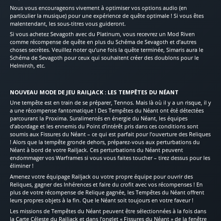
Nous vous encourageons vivement à optimiser vos options audio (en
particulier la musique) pour une expérience de quête optimale ! Si vous êtes
malentendant, les sous-titres vous guideront.
Si vous achetez Sevagoth avec du Platinum, vous recevrez un Mod Riven
comme récompense de quête en plus du Schéma de Sevagoth et d’autres
choses secrètes. Veuillez noter qu’une fois la quête terminée, Simaris aura le
Schéma de Sevagoth pour ceux qui souhaitent créer des doublons pour le
Helminth, etc.
NOUVEAU MODE DE JEU RAILJACK : LES TEMPÊTES DU NÉANT
Une tempête est en train de se préparer, Tennos. Mais là où il y a un risque, il y
a une récompense fantomatique ! Des Tempêtes du Néant ont été détectées
parcourant la Proxima. Suralimentés en énergie du Néant, les équipes
d’abordage et les ennemis du Point d’intérêt pris dans ces conditions sont
soumis aux Fissures du Néant – ce qui est parfait pour l’ouverture des Reliques
! Alors que la tempête gronde dehors, préparez-vous aux perturbations du
Néant à bord de votre Railjack. Ces perturbations du Néant peuvent
endommager vos Warframes si vous vous faites toucher – tirez dessus pour les
éliminer !
Amenez votre équipage Railjack ou votre propre équipe pour ouvrir des
Reliques, gagner des Inhérences et faire du crofit avec vos récompenses ! En
plus de votre récompense de Relique gagnée, les Tempêtes du Néant offrent
leurs propres objets à la fin. Que le Néant soit toujours en votre faveur !
Les missions de Tempêtes du Néant peuvent être sélectionnées à la fois dans
la Carte Céleste du Railjack et dans l’onglet « Fissures du Néant » de la fenêtre