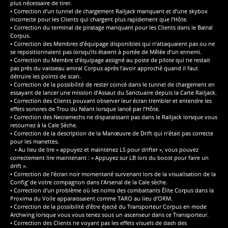
plus nécessaire de tirer.
• Correction d’un tunnel de chargement Railjack manquant et d’une skybox
incorrecte pour les Clients qui chargent plus rapidement que l’Hôte.
• Correction du terminal de piratage manquant pour les Clients dans le Batral
Corpus.
• Correction des Membres d’équipage disponibles qui n’attaquaient pas ou ne
se repositionnaient pas lorsqu’ils étaient à portée de Mêlée d’un ennemi.
• Correction du Membre d’équipage assigné au poste de pilote qui ne restait
pas près du vaisseau amiral Corpus après l’avoir approché quand il faut
détruire les points de scan.
• Correction de la possibilité de rester coincé dans le tunnel de chargement en
essayant de lancer une mission d’Assaut du Sanctuaire depuis la Carte Railjack.
• Correction des Clients pouvant observer leur écran trembler et entendre les
effets sonores de Trou du Néant lorsque lancé par l’Hôte.
• Correction des Necramechs ne disparaissant pas dans le Railjack lorsque vous
retournez à la Cale Sèche.
• Correction de la description de la Manœuvre de Drift qui n’était pas correcte
pour les manettes.
• Au lieu de lire « appuyez et maintenez LS pour drifter », vous pouvez
correctement lire maintenant : « Appuyez sur LB lors du boost pour faire un
drift ».
• Correction de l’écran noir momentané survenant lors de la visualisation de la
Config’ de votre compagnon dans l’Arsenal de la Cale sèche.
• Correction d’un problème où les noms des combattants Élite Corpus dans la
Proxima du Voile apparaissaient comme TARO au lieu d’ORM.
• Correction de la possibilité d’être éjecté du Transporteur Corpus en mode
Archwing lorsque vous vous tenez sous un ascenseur dans ce Transporteur.
• Correction des Clients ne voyant pas les effets visuels de dash des