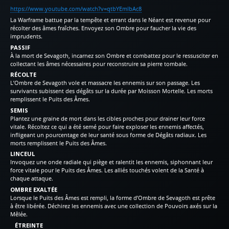
https://www.youtube.com/watch?v=qtbYEmIbAc8
La Warframe battue par la tempête et errant dans le Néant est revenue pour
récolter des âmes fraîches. Envoyez son Ombre pour faucher la vie des
imprudents.
PASSIF
À la mort de Sevagoth, incarnez son Ombre et combattez pour le ressusciter en
collectant les âmes nécessaires pour reconstruire sa pierre tombale.
RÉCOLTE
L’Ombre de Sevagoth vole et massacre les ennemis sur son passage. Les
survivants subissent des dégâts sur la durée par Moisson Mortelle. Les morts
remplissent le Puits des Âmes.
SEMIS
Plantez une graine de mort dans les cibles proches pour drainer leur force
vitale. Récoltez ce qui a été semé pour faire exploser les ennemis affectés,
infligeant un pourcentage de leur santé sous forme de Dégâts radiaux. Les
morts remplissent le Puits des Âmes.
LINCEUL
Invoquez une onde radiale qui piège et ralentit les ennemis, siphonnant leur
force vitale pour le Puits des Âmes. Les alliés touchés volent de la Santé à
chaque attaque.
OMBRE EXALTÉE
Lorsque le Puits des Âmes est rempli, la forme d’Ombre de Sevagoth est prête
à être libérée. Déchirez les ennemis avec une collection de Pouvoirs axés sur la
Mêlée.
ÉTREINTE