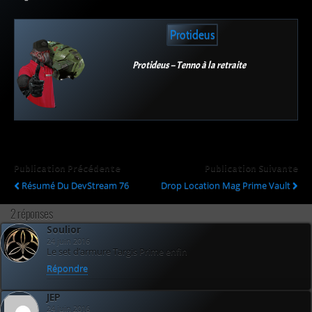
Protideus
Protideus – Tenno à la retraite
Publication Précédente
Publication Suivante
Résumé Du DevStream 76
Drop Location Mag Prime Vault
2 réponses
Soulior
24 juin 2016
Le set d’armure Targis Prime enfin
Répondre
JEP
24 juin 2016