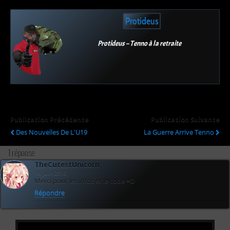
Protideus
Protideus – Tenno à la retraite
Publication Précédente
Publication Suivante
Des Nouvelles De L'U19
La Guerre Arrive Tenno
1 réponse
TheCutestUnicorn
14 juin 2016
Merci pour les infos et le code =D
Répondre