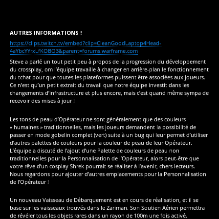
AUTRES INFORMATIONS !
https://clips.twitch.tv/embed?clip=CleanGoodLaptop4Head-
4aYbcYYrxLfKOBO3&parent=forums.warframe.com
Steve a parlé un tout petit peu à propos de la progression du développement
du crossplay, om l’équipe travaille à changer en arrière-plan le fonctionnement
du tchat pour que toutes les plateformes puissent être associées aux joueurs.
Ce n’est qu’un petit extrait du travail que notre équipe investit dans les
changements d’infrastructure et plus encore, mais c’est quand même sympa de
recevoir des mises à jour !
Les tons de peau d’Opérateur ne sont généralement que des couleurs
« humaines » traditionnelles, mais les joueurs demandent la possibilité de
passer en mode gobelin complet (vert) suite à un bug qui leur permet d’utiliser
d’autres palettes de couleurs pour la couleur de peau de leur Opérateur.
L’équipe a discuté de l’ajout d’une Palette de couleurs de peau non
traditionnelles pour la Personnalisation de l’Opérateur, alors peut-être que
votre rêve d’un cosplay Shrek pourrait se réaliser à l’avenir, chers lecteurs.
Nous regardons pour ajouter d’autres emplacements pour la Personnalisation
de l’Opérateur !
Un nouveau Vaisseau de Débarquement est en cours de réalisation, et il se
base sur les vaisseaux trouvés dans le Zariman. Son Soutien Aérien permettra
de révéler tous les objets rares dans un rayon de 100m une fois activé.