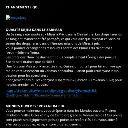
CHANGEMENTS QOL
QUALITÉ DE JEU DANS LE ZARIMAN
Un 5e rang a été ajouté aux Mises à Prix dans le Chrysalithe. Les drops rares du
4e rang ont maintenant été partagés, ce qui veut dire que l’Hespar et l’Aelolak
seront des drops rares dans différentes missions de Mises à prix.
Vous pourrez échanger des ressources contre des Plumes du Néant chez
l’Archimédienne Yonta.
Les procs des Thrax ne draineront plus complètement l’Énergie des joueurs.
Elle ne sera drainée que de 50% !
Une fois une Mise à prix acceptée chez Quinn, un portail pour faire un voyage
rapide vers l’Ascenseur du Zariman apparaîtra ! Parfait pour ceux ayant la fle-
passion pour les speedruns :
Changement des bulles « forçant l’Opérateur » (Cascade + Trokarian Kuva) pour
ne plus annuler les Pouvoirs.
https://clips.twitch.tv/embed?clip=LitigiousRockyParrotANELE-
QkasDczsxoYMcnnO&parent=forums.warframe.com
MONDES OUVERTS : VOYAGE RAPIDE !
Vous pouvez maintenant vous téléporter dans les Mondes ouverts (Plaines
d’Eidolon, Vallée Orbis et Puy de Cambion) grâce au Voyage rapide ! Ces points
sont placés stratégiquement près de points de repère clés pour vous aider à
aller où vous voulez, et ce, encore plus rapidement.