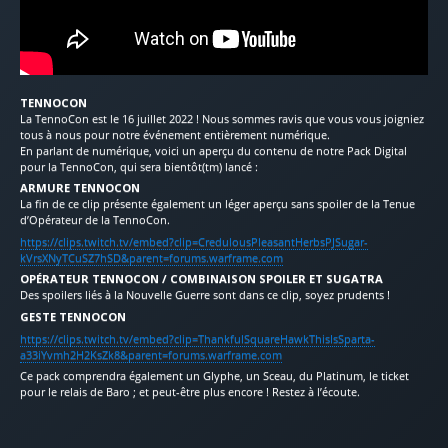
TENNOCON
La TennoCon est le 16 juillet 2022 ! Nous sommes ravis que vous vous joigniez
tous à nous pour notre événement entièrement numérique.
En parlant de numérique, voici un aperçu du contenu de notre Pack Digital
pour la TennoCon, qui sera bientôt(tm) lancé :
ARMURE TENNOCON
La fin de ce clip présente également un léger aperçu sans spoiler de la Tenue
d’Opérateur de la TennoCon.
https://clips.twitch.tv/embed?clip=CredulousPleasantHerbsPJSugar-
kVrsXNyTCuSZ7hSD&parent=forums.warframe.com
OPÉRATEUR TENNOCON / COMBINAISON SPOILER ET SUGATRA
Des spoilers liés à la Nouvelle Guerre sont dans ce clip, soyez prudents !
GESTE TENNOCON
https://clips.twitch.tv/embed?clip=ThankfulSquareHawkThisIsSparta-
a33iYvmh2H2KsZk8&parent=forums.warframe.com
Ce pack comprendra également un Glyphe, un Sceau, du Platinum, le ticket
pour le relais de Baro ; et peut-être plus encore ! Restez à l’écoute.