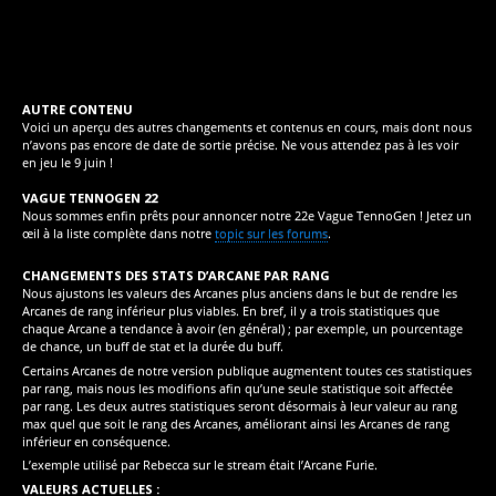
AUTRE CONTENU
Voici un aperçu des autres changements et contenus en cours, mais dont nous
n’avons pas encore de date de sortie précise. Ne vous attendez pas à les voir
en jeu le 9 juin !
VAGUE TENNOGEN 22
Nous sommes enfin prêts pour annoncer notre 22e Vague TennoGen ! Jetez un
œil à la liste complète dans notre
topic sur les forums
.
CHANGEMENTS DES STATS D’ARCANE PAR RANG
Nous ajustons les valeurs des Arcanes plus anciens dans le but de rendre les
Arcanes de rang inférieur plus viables. En bref, il y a trois statistiques que
chaque Arcane a tendance à avoir (en général) ; par exemple, un pourcentage
de chance, un buff de stat et la durée du buff.
Certains Arcanes de notre version publique augmentent toutes ces statistiques
par rang, mais nous les modifions afin qu’une seule statistique soit affectée
par rang. Les deux autres statistiques seront désormais à leur valeur au rang
max quel que soit le rang des Arcanes, améliorant ainsi les Arcanes de rang
inférieur en conséquence.
L’exemple utilisé par Rebecca sur le stream était l’Arcane Furie.
VALEURS ACTUELLES :