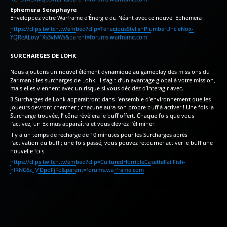
Ephemera Seraphayre
Enveloppez votre Warframe d’Énergie du Néant avec ce nouvel Ephemera :
https://clips.twitch.tv/embed?clip=TenaciousStylishPlumberUncleNox-
YQReALow1Xs3vNWs&parent=forums.warframe.com
SURCHARGES DE LOHK
Nous ajoutons un nouvel élément dynamique au gameplay des missions du
Zariman : les surcharges de Lohk. Il s’agit d’un avantage global à votre mission,
mais elles viennent avec un risque si vous décidez d’interagir avec.
3 Surcharges de Lohk apparaîtront dans l’ensemble d’environnement que les
joueurs devront chercher ; chacune aura son propre buff à activer ! Une fois la
Surcharge trouvée, l’icône révélera le buff offert. Chaque fois que vous
l’activez, un Eximus apparaîtra et vous devrez l’éliminer.
Il y a un temps de recharge de 10 minutes pour les Surcharges après
l’activation du buff ; une fois passé, vous pouvez retourner activer le buff une
nouvelle fois.
https://clips.twitch.tv/embed?clip=CulturedHorribleCasetteFailFish-
hlRNC6z_MDpdFjFo&parent=forums.warframe.com