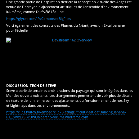
Une grande partie de l’inspiration derrière la conception visuelle des Anges est
venue de l’incroyable ajustement artistiques de l’ensemble d’environnement
lui-même, comme l’a révélé l’équipe !
https://gfycat.com/ifr/ComposedBigFlies
Voici également des concepts des Plumes du Néant, avec un Excalibanane
pour l’échelle :
DISCUSSION TECH DE STEVE
Steve a parlé de certaines améliorations du paysage qui sont intégrées dans les
Mondes ouverts existants. Les changements permettent de voir plus de détails
de texture de loin, en raison des ajustements du fonctionnement de nos Sky
et Lightmaps dans ces environnements.
https://clips.twitch.tv/embed?clip=BlazingDifficultMeatloafDancingBanana-
uT__xwxEYSi7rDWQ&parent=forums.warframe.com