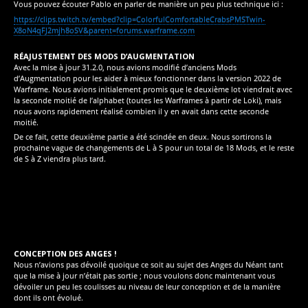
Vous pouvez écouter Pablo en parler de manière un peu plus technique ici :
https://clips.twitch.tv/embed?clip=ColorfulComfortableCrabsPMSTwin-
X8oN4qFJ2mjh8oSV&parent=forums.warframe.com
RÉAJUSTEMENT DES MODS D’AUGMENTATION
Avec la mise à jour 31.2.0, nous avions modifié d’anciens Mods
d’Augmentation pour les aider à mieux fonctionner dans la version 2022 de
Warframe. Nous avions initialement promis que le deuxième lot viendrait avec
la seconde moitié de l’alphabet (toutes les Warframes à partir de Loki), mais
nous avons rapidement réalisé combien il y en avait dans cette seconde
moitié.
De ce fait, cette deuxième partie a été scindée en deux. Nous sortirons la
prochaine vague de changements de L à S pour un total de 18 Mods, et le reste
de S à Z viendra plus tard.
CONCEPTION DES ANGES !
Nous n’avions pas dévoilé quoique ce soit au sujet des Anges du Néant tant
que la mise à jour n’était pas sortie ; nous voulons donc maintenant vous
dévoiler un peu les coulisses au niveau de leur conception et de la manière
dont ils ont évolué.