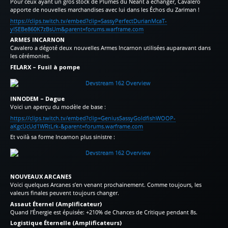
Pour ceux ayant un gros stock de Plumes du Néant à échanger, Cavalero
apporte de nouvelles marchandises avec lui dans les Échos du Zariman !
https://clips.twitch.tv/embed?clip=SassyPerfectDurianMcaT-
yISEBe860K7zBsUm&parent=forums.warframe.com
ARMES INCARNON
Cavalero a dégoté deux nouvelles Armes Incarnon utilisées auparavant dans
les cérémonies.
FELARX – Fusil à pompe
INNODEM – Dague
Voici un aperçu du modèle de base :
https://clips.twitch.tv/embed?clip=GeniusSassyGoldfishWOOP-
aKgcUcUd1WRtLrk-&parent=forums.warframe.com
Et voilà sa forme Incarnon plus sinistre :
NOUVEAUX ARCANES
Voici quelques Arcanes s’en venant prochainement. Comme toujours, les
valeurs finales peuvent toujours changer.
Assaut Éternel (Amplificateur)
Quand l’Énergie est épuisée: +210% de Chances de Critique pendant 8s.
Logistique Éternelle (Amplificateurs)