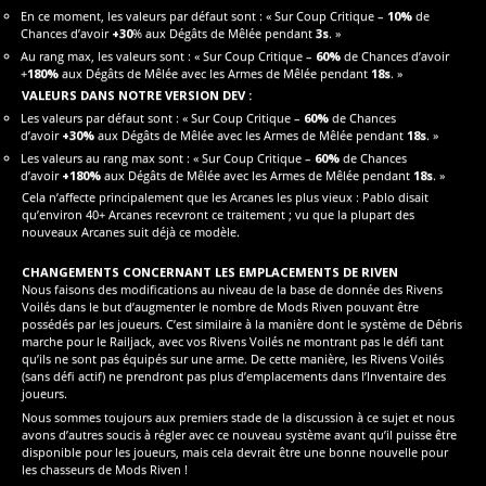
En ce moment, les valeurs par défaut sont : « Sur Coup Critique –
10%
de
Chances d’avoir
+30
% aux Dégâts de Mêlée pendant
3s
. »
Au rang max, les valeurs sont : « Sur Coup Critique –
60%
de Chances d’avoir
+
180%
aux Dégâts de Mêlée avec les Armes de Mêlée pendant
18s
. »
VALEURS DANS NOTRE VERSION DEV :
Les valeurs par défaut sont : « Sur Coup Critique –
60%
de Chances
d’avoir
+30%
aux Dégâts de Mêlée avec les Armes de Mêlée pendant
18s
. »
Les valeurs au rang max sont : « Sur Coup Critique –
60%
de Chances
d’avoir
+180%
aux Dégâts de Mêlée avec les Armes de Mêlée pendant
18s
. »
Cela n’affecte principalement que les Arcanes les plus vieux : Pablo disait
qu’environ 40+ Arcanes recevront ce traitement ; vu que la plupart des
nouveaux Arcanes suit déjà ce modèle.
CHANGEMENTS CONCERNANT LES EMPLACEMENTS DE RIVEN
Nous faisons des modifications au niveau de la base de donnée des Rivens
Voilés dans le but d’augmenter le nombre de Mods Riven pouvant être
possédés par les joueurs. C’est similaire à la manière dont le système de Débris
marche pour le Railjack, avec vos Rivens Voilés ne montrant pas le défi tant
qu’ils ne sont pas équipés sur une arme. De cette manière, les Rivens Voilés
(sans défi actif) ne prendront pas plus d’emplacements dans l’Inventaire des
joueurs.
Nous sommes toujours aux premiers stade de la discussion à ce sujet et nous
avons d’autres soucis à régler avec ce nouveau système avant qu’il puisse être
disponible pour les joueurs, mais cela devrait être une bonne nouvelle pour
les chasseurs de Mods Riven !