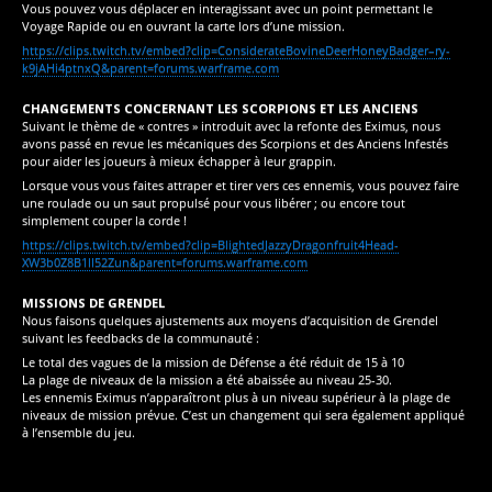
Vous pouvez vous déplacer en interagissant avec un point permettant le
Voyage Rapide ou en ouvrant la carte lors d’une mission.
https://clips.twitch.tv/embed?clip=ConsiderateBovineDeerHoneyBadger–ry-
k9jAHi4ptnxQ&parent=forums.warframe.com
CHANGEMENTS CONCERNANT LES SCORPIONS ET LES ANCIENS
Suivant le thème de « contres » introduit avec la refonte des Eximus, nous
avons passé en revue les mécaniques des Scorpions et des Anciens Infestés
pour aider les joueurs à mieux échapper à leur grappin.
Lorsque vous vous faites attraper et tirer vers ces ennemis, vous pouvez faire
une roulade ou un saut propulsé pour vous libérer ; ou encore tout
simplement couper la corde !
https://clips.twitch.tv/embed?clip=BlightedJazzyDragonfruit4Head-
XW3b0Z8B1lI52Zun&parent=forums.warframe.com
MISSIONS DE GRENDEL
Nous faisons quelques ajustements aux moyens d’acquisition de Grendel
suivant les feedbacks de la communauté :
Le total des vagues de la mission de Défense a été réduit de 15 à 10
La plage de niveaux de la mission a été abaissée au niveau 25-30.
Les ennemis Eximus n’apparaîtront plus à un niveau supérieur à la plage de
niveaux de mission prévue. C’est un changement qui sera également appliqué
à l’ensemble du jeu.