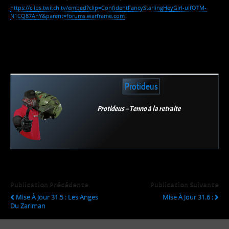
https://clips.twitch.tv/embed?clip=ConfidentFancyStarlingHeyGirl-ulfOTM-
N1CQ87AhY&parent=forums.warframe.com
Protideus
Protideus – Tenno à la retraite
Publication Précédente
Publication Suivante
Mise À Jour 31.5 : Les Anges
Mise À Jour 31.6 :
Du Zariman