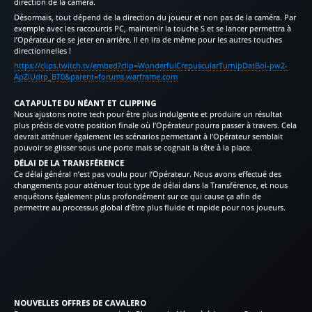
direction de la caméra.
Désormais, tout dépend de la direction du joueur et non pas de la caméra. Par
exemple avec les raccourcis PC, maintenir la touche S et se lancer permettra à
l’Opérateur de se jeter en arrière. Il en ira de même pour les autres touches
directionnelles !
https://clips.twitch.tv/embed?clip=WonderfulCrepuscularTurnipDatBoi-pw2-
ApZiUdtp_BT0&parent=forums.warframe.com
CATAPULTE DU NÉANT ET CLIPPING
Nous ajustons notre tech pour être plus indulgente et produire un résultat
plus précis de votre position finale où l’Opérateur pourra passer à travers. Cela
devrait atténuer également les scénarios permettant à l’Opérateur semblait
pouvoir se glisser sous une porte mais se cognait la tête à la place.
DÉLAI DE LA TRANSFÉRENCE
Ce délai général n’est pas voulu pour l’Opérateur. Nous avons effectué des
changements pour atténuer tout type de délai dans la Transférence, et nous
enquêtons également plus profondément sur ce qui cause ça afin de
permettre au processus global d’être plus fluide et rapide pour nos joueurs.
NOUVELLES OFFRES DE CAVALERO