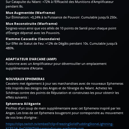
Sur Catapulte du Néant: +72% à l’Efficacité des Munitions d’Amplificateur
pendant 8s.
Mue Augmentée (Warframe)
Sur Élimination: +0,24% à la Puissance de Pouvoir. Cumulable jusqu’à 250x.
Mue Reconstruite (Warframe)
Soignez-vous ainsi que vos alliés de 10 points de Santé pour chaque point
d’Énergie dépensé avec les Pouvoirs.
Flamme Cascadia (Secondaire)
Sur Effet de Statut de Feu: +12% de Dégâts pendant 10s. Cumulable jusqu’à
480%.
ADAPTATEUR D’ARCANE (AMP)
Fusionne avec un Amplificateur pour déverrouiller un emplacement
supplémentaire d’Arcane.
NOUVEAUX EPHEMERAS
Cavalero met également à jour ses marchandises avec de nouveaux Ephemeras
très inspirés des designs des Anges et de l’énergie du Néant. Achetez les
Schémas contre des points de Réputation et construisez-les pour obtenir les
effets suivants :
Ephemera Ailégante
Profitez d’un coup de main supplémentaire avec cet Ephemera inspiré par les
Anges. Les bras de cet Ephemera bougeront pour correspondre au mouvement
de vos bras d’origine :
https://clips.twitch.tv/embed?clip=FreezingSolidPuddingStoneLightning-
KCPS1ALXwQ93WZIH&parent=forums.warframe.com