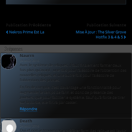
Publication Précédente
Publication Suivante
Nekros Prime Est La
Mise À Jour : The Silver Grove
Hotfix 3 & 4 & 5
3 réponses
Naurrn
24 août 2016
Avec le système de reliques, il faut finalement farmer deux
fois plus qu’avant : une fois pour l’aléatoire de l’obtention des
nouvelles reliques, et une autre fois pour l’aléatoire de
l’obtention des primes.
En fin de compte, c’est davantage une fonctionnalité pour
augmenter le temps de farm et donc de présence des
joueurs, que pour faciliter le système. Sauf qu’à force de tirer
sur la corde, elle finira par casser.
Répondre
Death
24 août 2016
Oui et non je trouve car je préférer farm des relique est (avoir