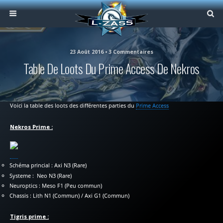
23 Août 2016 • 3 Commentaires
Table De Loots Du Prime Access De Nekros
Voici la table des loots des différentes parties du
Prime Access
Nekros Prime :
Schéma princial : Axi N3 (Rare)
Systeme : Neo N3 (Rare)
Neuroptics : Meso F1 (Peu commun)
Chassis : Lith N1 (Commun) / Axi G1 (Commun)
Tigris prime :