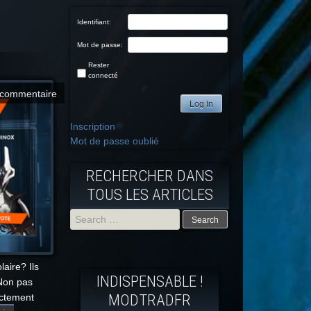
Identifiant:
Mot de passe:
Rester
connecté
commentaire
Log In
Inscription
Mot de passe oublié
RECHERCHER DANS
TOUS LES ARTICLES
Search
for:
laire? Ils
INDISPENSABLE !
 Non pas
MODTRADFR
ictement