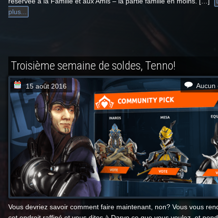
réservée à la Famille et aux Amis – la partie famille en moins. […]
plus...
Troisième semaine de soldes, Tenno!
Aucun 
15 août 2016
Vous devriez savoir comment faire maintenant, non? Vous vous re
cet endroit raffiné et vous dites à Darvo ce que vous voulez, et pen