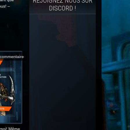
REJOIGNEZ NOUS SUR
ous! –
DISCORD !
commentaire
– moi! Même