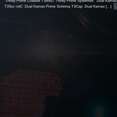
:Trinity Prime Chassis T3MoD :Trinity Prime Systemes Dual Kamas
T3Sur rotC :Dual Kamas Prime Schéma T3Cap :Dual Kamas […]
L