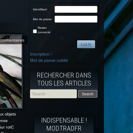
Identifiant:
Mot de passe:
Rester
connecté
commentaires
Log In
Inscription
Mot de passe oublié
RECHERCHER DANS
TOUS LES ARTICLES
Search
for:
ux objets
INDISPENSABLE !
fense
MODTRADFR
Sur rotC