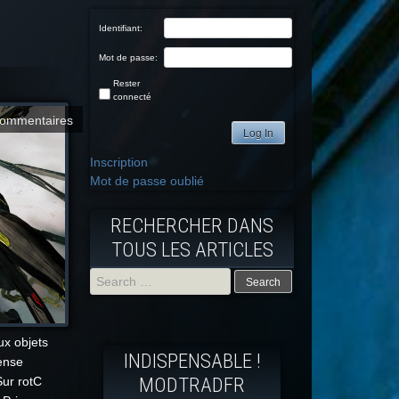
Identifiant:
Mot de passe:
Rester
connecté
commentaires
Log In
Inscription
Mot de passe oublié
RECHERCHER DANS
TOUS LES ARTICLES
Search
for:
ux objets
INDISPENSABLE !
fense
MODTRADFR
Sur rotC