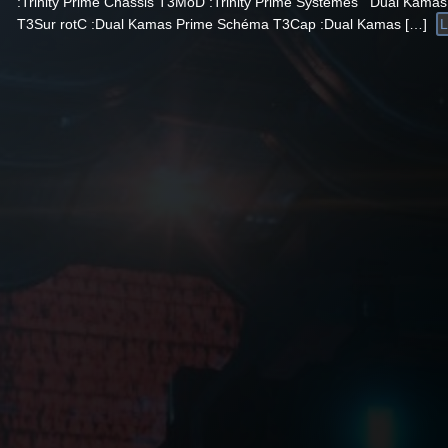
:Trinity Prime Chassis T3MoD :Trinity Prime Systemes Dual Kamas
T3Sur rotC :Dual Kamas Prime Schéma T3Cap :Dual Kamas […]
L