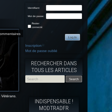
Identifiant:
Mot de passe:
Rester
connecté
commentaires
Log In
Inscription
Mot de passe oublié
RECHERCHER DANS
TOUS LES ARTICLES
Search
for:
s Vétérans.
INDISPENSABLE !
MODTRADFR