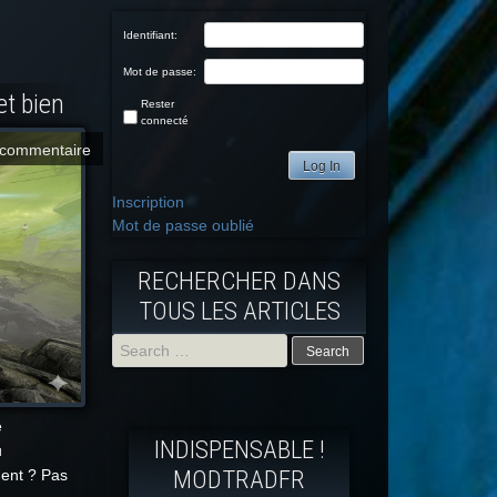
Identifiant:
Mot de passe:
et bien
Rester
connecté
commentaire
Log In
Inscription
Mot de passe oublié
RECHERCHER DANS
TOUS LES ARTICLES
Search
for:
é
INDISPENSABLE !
u
MODTRADFR
ment ? Pas