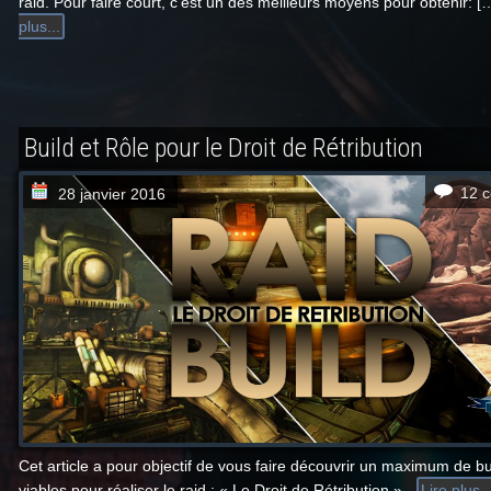
raid. Pour faire court, c’est un des meilleurs moyens pour obtenir: [
plus...
Build et Rôle pour le Droit de Rétribution
12 
28 janvier 2016
Cet article a pour objectif de vous faire découvrir un maximum de bu
viables pour réaliser le raid : « Le Droit de Rétribution ».
Lire plus..