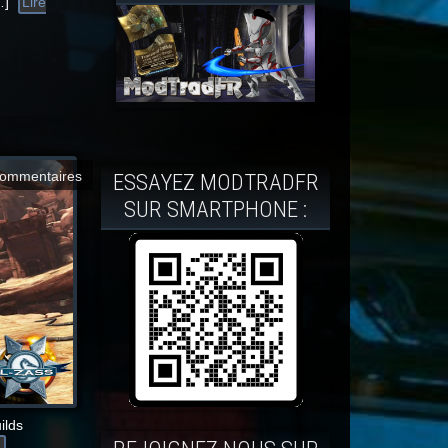
…]
Lire
commentaires
ESSAYEZ MODTRADFR
SUR SMARTPHONE :
ilds
.