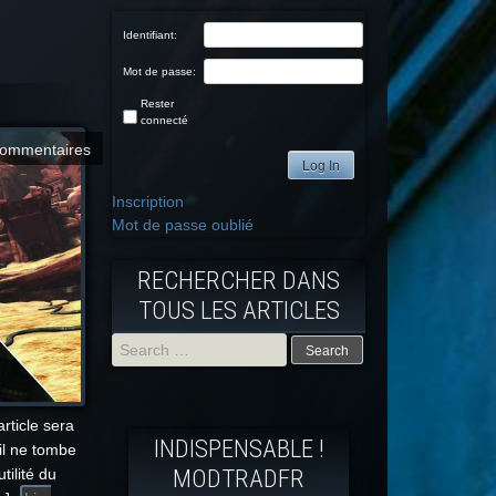
Identifiant:
Mot de passe:
Rester
connecté
commentaires
Log In
Inscription
Mot de passe oublié
RECHERCHER DANS
TOUS LES ARTICLES
Search
for:
article sera
INDISPENSABLE !
il ne tombe
MODTRADFR
tilité du