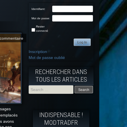
Identifiant:
Mot de passe:
Rester
connecté
commentaire
Log In
Inscription
Mot de passe oublié
RECHERCHER DANS
TOUS LES ARTICLES
Search
for:
ssages
INDISPENSABLE !
 remplacés
MODTRADFR
us avons