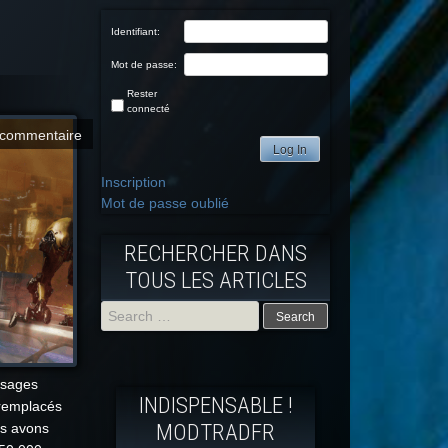
Identifiant:
Mot de passe:
Rester
connecté
commentaire
Log In
Inscription
Mot de passe oublié
RECHERCHER DANS
TOUS LES ARTICLES
Search
for:
ssages
INDISPENSABLE !
 remplacés
MODTRADFR
us avons