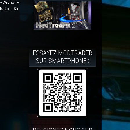
 « Archer »
chaku: Kit
ESSAYEZ MODTRADFR
SUR SMARTPHONE :