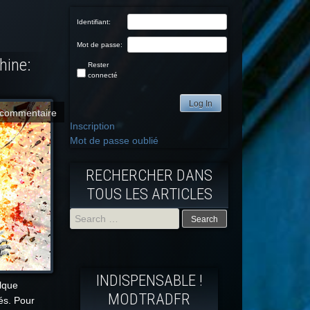
Identifiant:
Mot de passe:
hine:
Rester
connecté
Log In
commentaire
Inscription
Mot de passe oublié
RECHERCHER DANS
TOUS LES ARTICLES
Search
for:
INDISPENSABLE !
lque
MODTRADFR
és. Pour