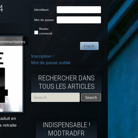
4
Identifiant:
Mot de passe:
Rester
connecté
commentaires
Log In
Inscription
Mot de passe oublié
RECHERCHER DANS
TOUS LES ARTICLES
Search
for:
aduit en
INDISPENSABLE !
 retraite
MODTRADFR