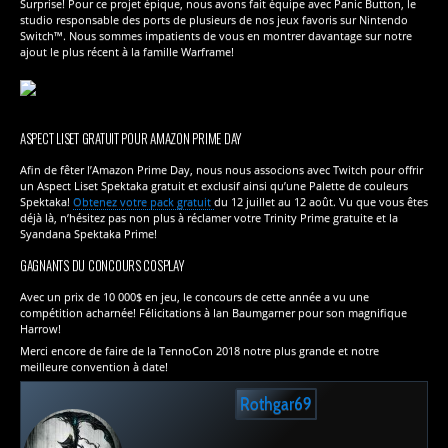
Surprise! Pour ce projet épique, nous avons fait équipe avec Panic Button, le
studio responsable des ports de plusieurs de nos jeux favoris sur Nintendo
Switch™. Nous sommes impatients de vous en montrer davantage sur notre
ajout le plus récent à la famille Warframe!
ASPECT LISET GRATUIT POUR AMAZON PRIME DAY
Afin de fêter l’Amazon Prime Day, nous nous associons avec Twitch pour offrir
un Aspect Liset Spektaka gratuit et exclusif ainsi qu’une Palette de couleurs
Spektaka!
Obtenez votre pack gratuit
du 12 juillet au 12 août. Vu que vous êtes
déjà là, n’hésitez pas non plus à réclamer votre Trinity Prime gratuite et la
Syandana Spektaka Prime!
GAGNANTS DU CONCOURS COSPLAY
Avec un prix de 10 000$ en jeu, le concours de cette année a vu une
compétition acharnée! Félicitations à Ian Baumgarner pour son magnifique
Harrow!
Merci encore de faire de la TennoCon 2018 notre plus grande et notre
meilleure convention à date!
Rothgar69