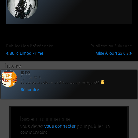
Publication Précédente
Publication Suivante
Build Limbo Prime
[Mise À Jour] 23.0.8
1 réponse
IKOS
9 juillet 2018
Superbe article , merci beaucoup rothgar69
Répondre
Laisser un commentaire
Vous devez
vous connecter
pour publier un
commentaire.