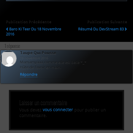
Publication Précédente
Publication Suivante
Baro Ki Teer Du 18 Novembre
Résumé Du DevStream 83
2016
1 réponse
Taupe Qui Pousse
19 novembre 2016
Mamamyaaa comme elle est belle *_*
Hâte de l’avoir en main.
Répondre
Laisser un commentaire
Vous devez
vous connecter
pour publier un
commentaire.