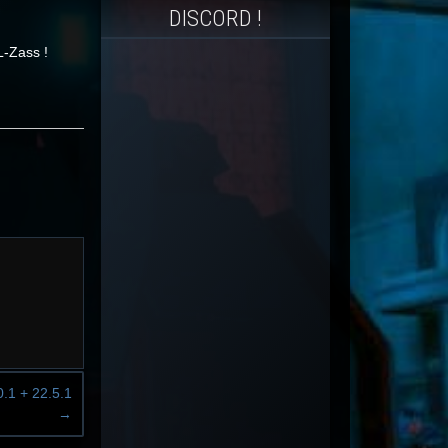
DISCORD !
L-Zass !
0.1 + 22.5.1
→