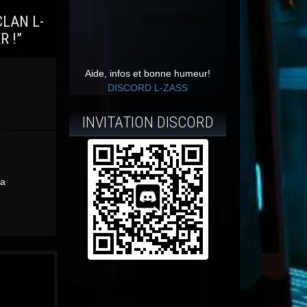
CLAN L-
R !
”
Aide, infos et bonne humeur!
DISCORD L-ZASS
INVITATION DISCORD
la