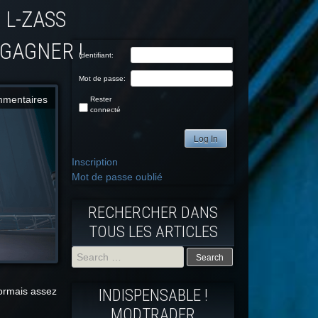
 GAGNER !
Identifiant:
Mot de passe:
mmentaires
Rester
connecté
Log In
Inscription
Mot de passe oublié
RECHERCHER DANS
TOUS LES ARTICLES
Search
sormais assez
INDISPENSABLE !
for:
MODTRADFR