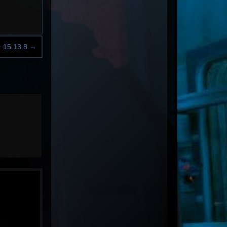
+ 15.13.8
→