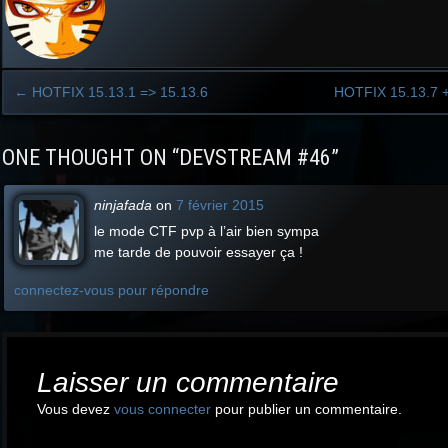
←
HOTFIX 15.13.1 => 15.13.6
HOTFIX 15.13.7 
Post
ONE THOUGHT ON “
DEVSTREAM #46
”
navigation
ninjafada
on
7 février 2015
le mode CTF pvp à l’air bien sympa
me tarde de pouvoir essayer ça !
connectez-vous pour répondre
Laisser un commentaire
Vous devez
vous connecter
pour publier un commentaire.