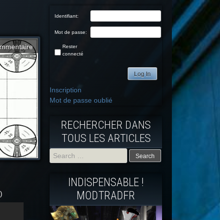
Identifiant:
Mot de passe:
mmentaire
Rester
connecté
Log In
Inscription
Mot de passe oublié
RECHERCHER DANS
TOUS LES ARTICLES
Search
INDISPENSABLE !
for:
MODTRADFR
)